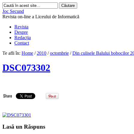
Joc Secund
Revista on-line a Liceului de Informatică
Revista
Despre
Redacția
Contact
Te afli în:
Home
/
2010
/
octombrie
/
Din culisele Balului bobocilor 20
DSC073302
Lasă un Răspuns