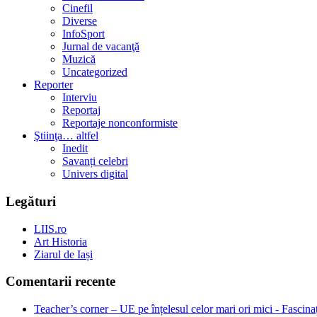
Cinefil
Diverse
InfoSport
Jurnal de vacanţă
Muzică
Uncategorized
Reporter
Interviu
Reportaj
Reportaje nonconformiste
Ştiinţa… altfel
Inedit
Savanți celebri
Univers digital
Legături
LIIS.ro
Art Historia
Ziarul de Iași
Comentarii recente
Teacher’s corner – UE pe înțelesul celor mari ori mici - Fascina