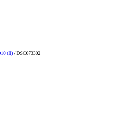
10 (II)
/
DSC073302