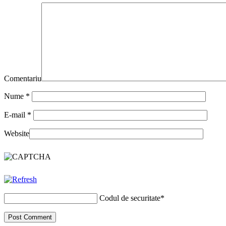
Comentariu
Nume
*
E-mail
*
Website
Codul de securitate
*