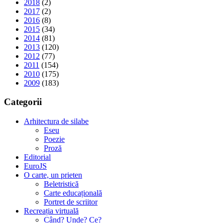
2018
(2)
2017
(2)
2016
(8)
2015
(34)
2014
(81)
2013
(120)
2012
(77)
2011
(154)
2010
(175)
2009
(183)
Categorii
Arhitectura de silabe
Eseu
Poezie
Proză
Editorial
EuroJS
O carte, un prieten
Beletristică
Carte educațională
Portret de scriitor
Recreația virtuală
Când? Unde? Ce?