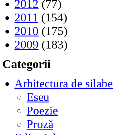
2012
(77)
2011
(154)
2010
(175)
2009
(183)
Categorii
Arhitectura de silabe
Eseu
Poezie
Proză