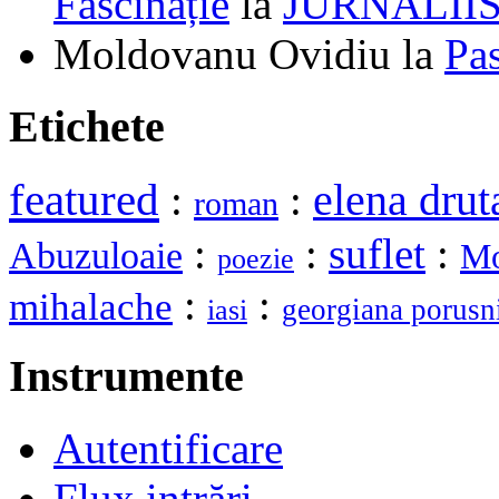
Fascinație
la
JURNALII
Moldovanu Ovidiu
la
Pa
Etichete
featured
elena drut
:
:
roman
:
:
suflet
:
Abuzuloaie
Mo
poezie
:
:
mihalache
georgiana porusn
iasi
Instrumente
Autentificare
Flux intrări