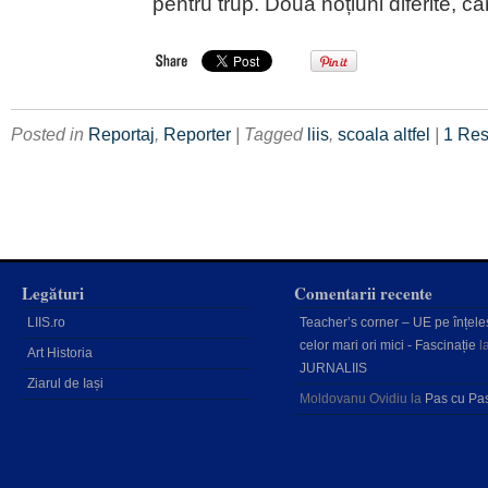
pentru trup. Două noțiuni diferite, ca
Posted in
Reportaj
,
Reporter
| Tagged
liis
,
scoala altfel
|
1 Re
Legături
Comentarii recente
LIIS.ro
Teacher’s corner – UE pe înțele
celor mari ori mici - Fascinație
l
Art Historia
JURNALIIS
Ziarul de Iași
Moldovanu Ovidiu
la
Pas cu Pa