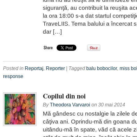
siguranţă, au contribuit la reuşita ac
la ora 18:00 s-a dat startul competiţi
TraveLIIS. Tema balului a încercat s
dar […]
Posted in
Reportaj
,
Reporter
| Tagged
balu bobocilor
,
miss bo
response
Copilul din noi
By
Theodora Varvaroi
on
30 mai 2014
Mă gândesc cu nostalgie la zilele d
câţiva ani. Oprindu-mă din goana dup
uitându-mă în spate, văd că acele zi