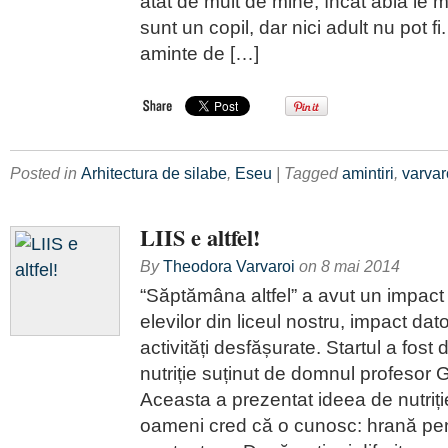
atât de mult de mine, încât abia le 
sunt un copil, dar nici adult nu pot f
aminte de […]
Posted in
Arhitectura de silabe
,
Eseu
| Tagged
amintiri
,
varvar
LIIS e altfel!
By
Theodora Varvaroi
on
8 mai 2014
“Săptămâna altfel” a avut un impact
elevilor din liceul nostru, impact da
activități desfășurate. Startul a fost
nutriție suținut de domnul profesor
Aceasta a prezentat ideea de nutriți
oameni cred că o cunosc: hrană pent