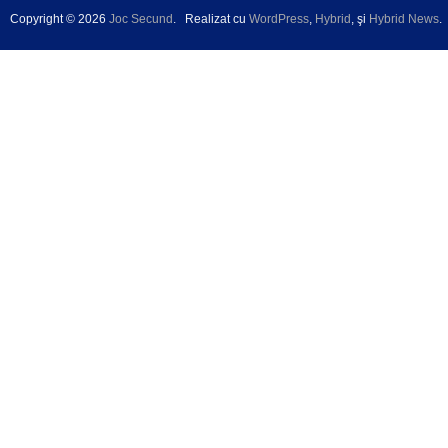
Copyright © 2026
Joc Secund
.
Realizat cu
WordPress
,
Hybrid
, şi
Hybrid News
.