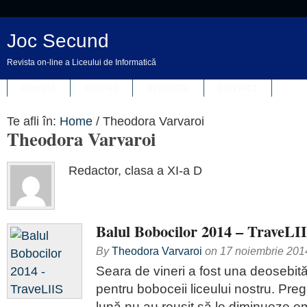
Joc Secund
Revista on-line a Liceului de Informatică
REVISTA
DESPRE
REDACȚIA
CONTACT
Te afli în:
Home
/
Theodora Varvaroi
Theodora Varvaroi
Redactor, clasa a XI-a D
Balul Bobocilor 2014 – TraveLI
By
Theodora Varvaroi
on
17 noiembrie 201
Seara de vineri a fost una deosebită
pentru boboceii liceului nostru. Pregă
lună nu au reuşit să le diminueze emo