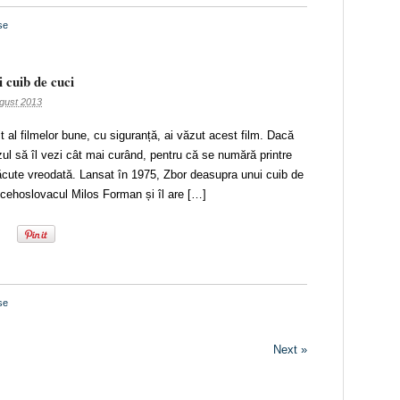
se
 cuib de cuci
gust 2013
 al filmelor bune, cu siguranță, ai văzut acest film. Dacă
ul să îl vezi cât mai curând, pentru că se numără printre
ăcute vreodată. Lansat în 1975, Zbor deasupra unui cuib de
e cehoslovacul Milos Forman și îl are […]
se
Next »