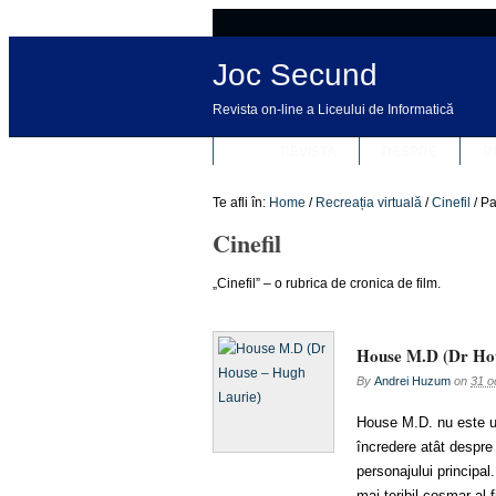
Joc Secund
Revista on-line a Liceului de Informatică
REVISTA
DESPRE
R
Te afli în:
Home
/
Recreația virtuală
/
Cinefil
/
Pa
Cinefil
„Cinefil” – o rubrica de cronica de film.
House M.D (Dr Hou
By
Andrei Huzum
on
31 o
House M.D. nu este un
încredere atât despre 
personajului principal.
mai teribil coşmar al 