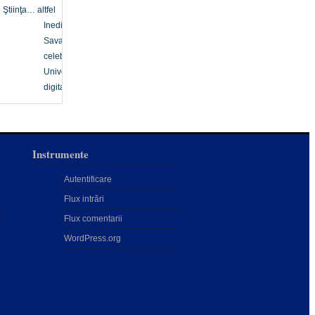
Ştiinţa… altfel
Inedit
Savanți
celebri
Univers
digital
Instrumente
Autentificare
Flux intrări
:
Flux comentarii
WordPress.org