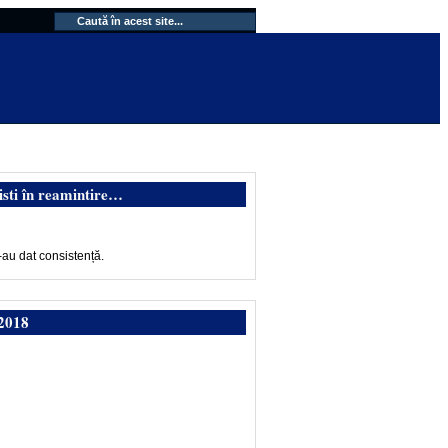
isti în reamintire…
-au dat consistență.
2018