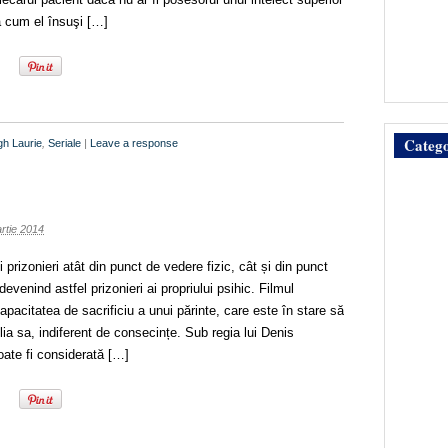
pă cum el însuşi […]
Catego
h Laurie
,
Seriale
|
Leave a response
rtie 2014
nieri atât din punct de vedere fizic, cât și din punct
evenind astfel prizonieri ai propriului psihic. Filmul
apacitatea de sacrificiu a unui părinte, care este în stare să
lia sa, indiferent de consecințe. Sub regia lui Denis
oate fi considerată […]