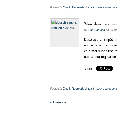
Posted in
Cinefil
,
Recreația virtuală
|
Leave a respon
Zbor deasupra unui
By
Dan Nastasa
on
30 au
Dacă ești un împătimit
nu…ei bine… ar fi caz
cele mai bune filme f
cuci a fost regizat d
Posted in
Cinefil
,
Recreația virtuală
|
Leave a respon
« Previous