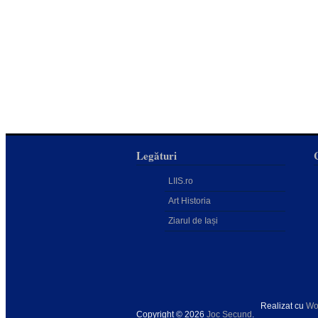
Legături
LIIS.ro
Art Historia
Ziarul de Iași
Realizat cu
Wo
Copyright © 2026
Joc Secund
.