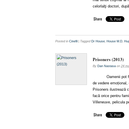
celorlalţi doctori, du
Posted in
Cinefil
| Tagged
Dr House
,
House M.D
,
Hug
Prisoners (2013)
By
Dan Nastasa
on
24 ma
Oamenii pot fi prizo
de vedere emoțional, d
Prisoners ilustrează c
facă orice pentru fami
Villeneuve, pelicula p