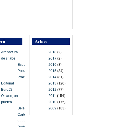
rii
Arhive
Arhitectura
2018
(2)
de silabe
2017
(2)
Eseu
2016
(8)
Poezie
2015
(34)
Proză
2014
(81)
Editorial
2013
(120)
EuroJS
2012
(77)
O carte, un
2011
(154)
prieten
2010
(175)
Beletristică
2009
(183)
Carte
educațională