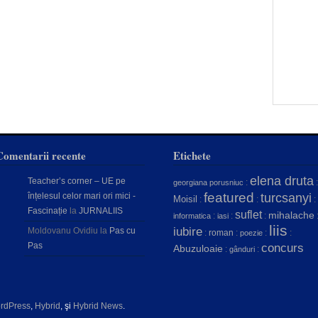
Comentarii recente
Etichete
elena druta
Teacher’s corner – UE pe
:
:
georgiana porusniuc
featured
înțelesul celor mari ori mici -
turcsanyi
Moisil
:
:
:
Fascinație
la
JURNALIIS
suflet
mihalache
:
:
:
informatica
iasi
liis
iubire
Moldovanu Ovidiu
la
Pas cu
:
roman
:
:
:
poezie
Pas
concurs
Abuzuloaie
:
:
gânduri
rdPress
,
Hybrid
, şi
Hybrid News
.