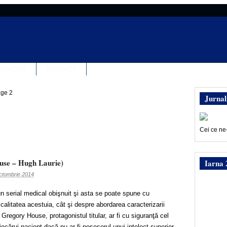
EDACȚIA
CONTACT
ge 2
Jurnal
Cei ce ne
se – Hugh Laurie)
Iarna 
ctombrie 2014
 serial medical obişnuit şi asta se poate spune cu
calitatea acestuia, cât şi despre abordarea caracterizarii
 Gregory House, protagonistul titular, ar fi cu siguranţă cel
fiecărui pacient dacă nu ar fi posesorul unui intelect superior