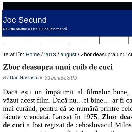
Joc Secund
Revista on-line a Liceului de Informatică
REVISTA
DESPRE
REDACȚIA
CONTACT
Te afli în:
Home
/
2013
/
august
/
Zbor deasupra unui cu
Zbor deasupra unui cuib de cuci
By
Dan Nastasa
on
30 august 2013
Dac
ă ești un împătimit al filmelor bune, 
văzut acest film. Dacă nu…ei bine… ar fi caz
mai curând, pentru că se numără printre cel
făcute vreodată. Lansat în 1975,
Zbor dea
de cuci
a fost regizat de cehoslovacul Milos