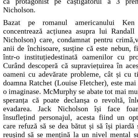
ca protagonist pe câștigătorul a 3 pre
Nicholson.
Bazat pe romanul americanului Ken 
concentrează acțiunea asupra lui Randal
Nicholson) care, condamnat pentru crimă,
anii de închisoare, susține că este nebun, fi
într-o instituțiedestinată oamenilor cu p
Curând descoperă că supraviețuirea în acest
oameni cu adevărate probleme, cât și cu tir
doamna Ratchet (Louise Fletcher), este mai d
o imaginase. McMurphy se abate tot mai mult
speranța că poate declanșa o revoltă, înle
evadarea. Jack Nicholson își face foa
însuflețind personajul, acesta fiind un opt
care refuză să se dea bătut și să își piardă 
reușind să se mențină la un nivel mental su