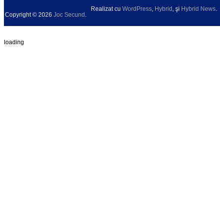
Realizat cu
WordPress
,
Hybrid
, şi
Hybrid News
.
Copyright © 2026
Joc Secund
.
loading