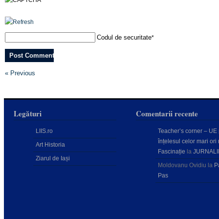
Codul de securitate
*
« Previous
Legături
Comentarii recente
LIIS.ro
Teacher’s corner – UE
înțelesul celor mari ori 
Art Historia
Fascinație
la
JURNALI
Ziarul de Iași
Moldovanu Ovidiu
la
P
Pas