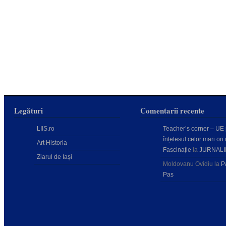
Legături
Comentarii recente
LIIS.ro
Teacher’s corner – UE
înțelesul celor mari ori 
Art Historia
Fascinație
la
JURNALI
Ziarul de Iași
Moldovanu Ovidiu
la
P
Pas