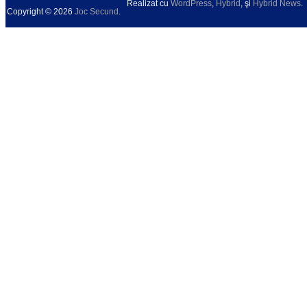
Realizat cu
WordPress
,
Hybrid
, şi
Hybrid News
.
Copyright © 2026
Joc Secund
.