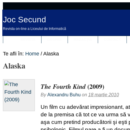
Joc Secund
Revista on-line a Liceului de Informatică
REVISTA
DESPRE
REDACȚIA
CONTACT
Te afli în:
Home
/
Alaska
Alaska
(2009)
The Fourth Kind
By
Alexandru Buhu
on
18 martie 2010
Un film cu adevărat impresionant, at
de la premisa că tot ce va urma să 
aşa cum pretind producătorii şi eşti p
psihologic. Filmul pare a fi un docu