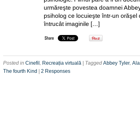
urmăreşte povestea doamnei Abbey
psiholog ce locuieşte într-un orăşel 
întrucât imaginile […]
Posted in
Cinefil
,
Recreația virtuală
| Tagged
Abbey Tyler
,
Ala
The fourth Kind
|
2 Responses