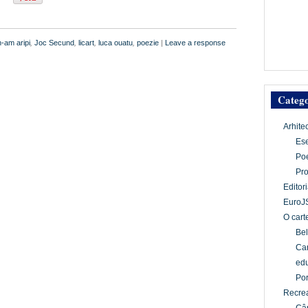
-am aripi
,
Joc Secund
,
licart
,
luca ouatu
,
poezie
|
Leave a response
Catego
Arhite
Es
Po
Pr
Editori
EuroJ
O cart
Bel
Car
edu
Por
Recrea