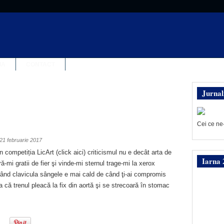
IA
CONTACT
Jurnal
Cei ce ne
21 februarie 2017
n competiția LicArt (click aici) criticismul nu e decât arta de
Iarna 
ă-mi gratii de fier şi vinde-mi sternul trage-mi la xerox
sând clavicula sângele e mai cald de când ţi-ai compromis
ea că trenul pleacă la fix din aortă şi se strecoară în stomac