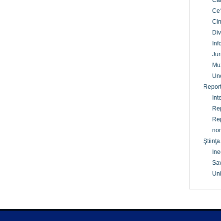
Câ
Ce
Cin
Div
Inf
Jur
Mu
Un
Report
Int
Rep
Rep
non
Ştiinţa
Ine
Sav
Uni