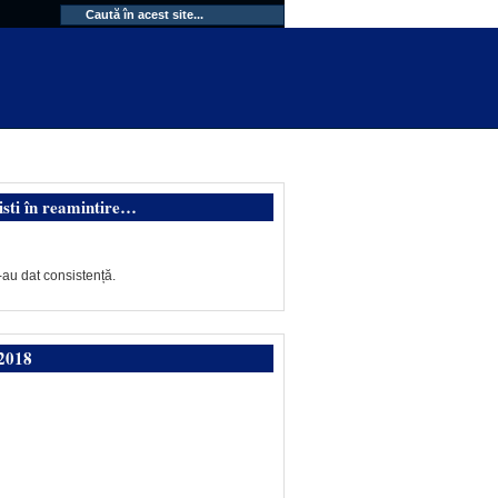
isti în reamintire…
-au dat consistență.
2018