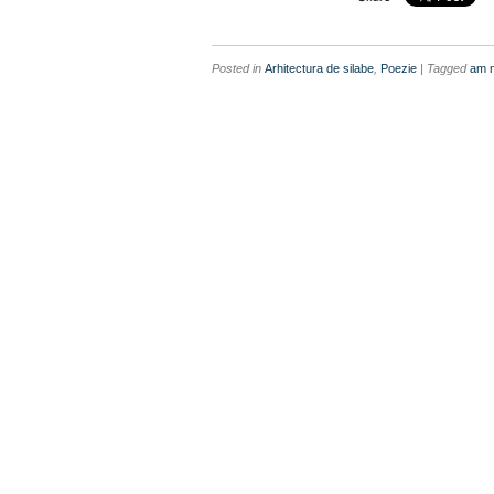
Posted in
Arhitectura de silabe
,
Poezie
| Tagged
am n