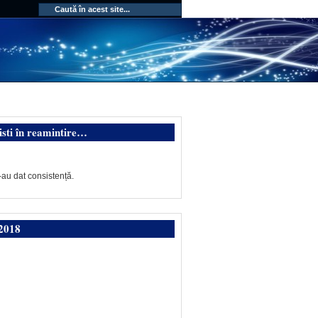
isti în reamintire…
-au dat consistență.
2018