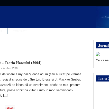
IA
CONTACT
Jurnal
Cei ce ne
t – Teoria Haosului (2004)
 octombrie 2009
Dude,where’s my car?) joacă acum (sau a jucat pe vremea
Iarna 
al, regizat şi scris de către Eric Bress si J. Mackye Gruber.
 bazează pe ideea că un eveniment, oricât de mic, precum
luture, poate schimba viitorul într-un mod semnificativ.
de […]