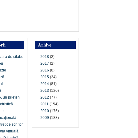
rii
Arhive
ctura de silabe
2018
(2)
eu
2017
(2)
ezie
2016
(8)
oză
2015
(34)
al
2014
(81)
S
2013
(120)
e, un prieten
2012
(77)
etristică
2011
(154)
te
2010
(175)
cațională
2009
(183)
tret de scriitor
ția virtuală