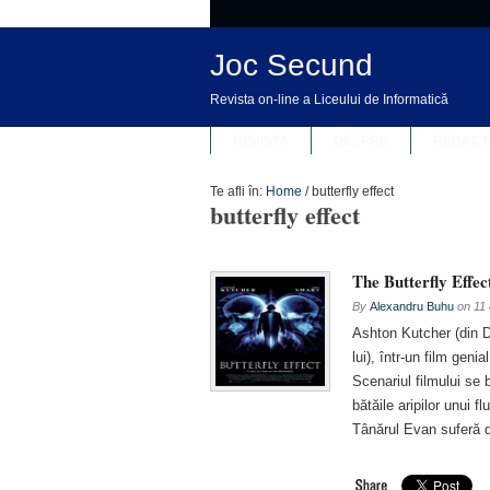
Joc Secund
Revista on-line a Liceului de Informatică
REVISTA
DESPRE
REDACȚ
Te afli în:
Home
/
butterfly effect
butterfly effect
The Butterfly Effec
By
Alexandru Buhu
on
11
Ashton Kutcher (din 
lui), într-un film geni
Scenariul filmului se
bătăile aripilor unui f
Tânărul Evan suferă 