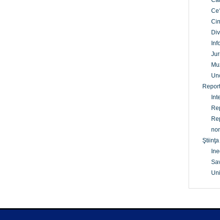
Câ
Ce
Cin
Div
Inf
Jur
Mu
Un
Report
Int
Rep
Rep
non
Ştiinţa
Ine
Sav
Uni