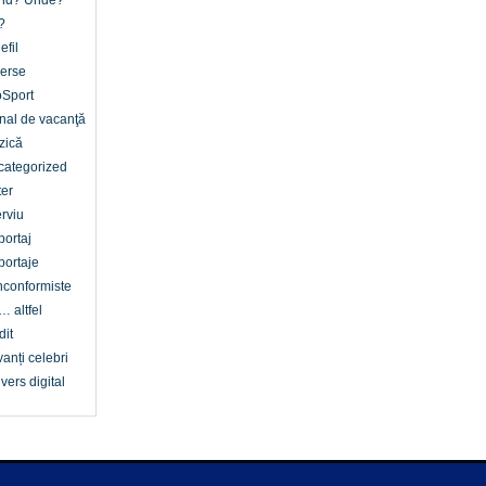
nd? Unde?
?
efil
erse
oSport
nal de vacanţă
zică
categorized
er
erviu
ortaj
ortaje
conformiste
… altfel
dit
anți celebri
vers digital