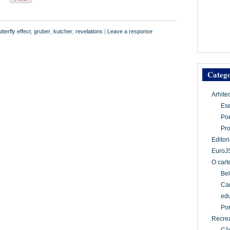
tterfly effect
,
gruber
,
kutcher
,
revelations
|
Leave a response
Catego
Arhite
Es
Po
Pr
Editori
EuroJ
O cart
Bel
Car
edu
Por
Recrea