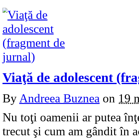
Viaţă de adolescent (fr
By
Andreea Buznea
on
19 
Nu toţi oamenii ar putea înţe
trecut şi cum am gândit în 