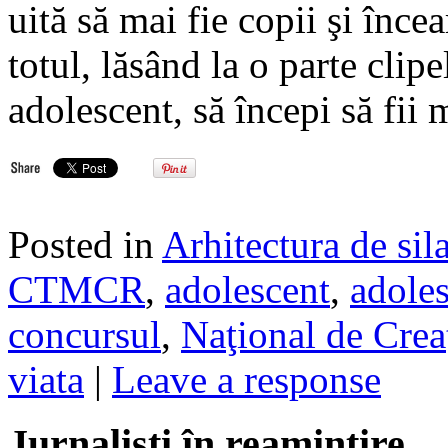
uită să mai fie copii şi înce
totul, lăsând la o parte clipe
adolescent, să începi să fii
Posted in
Arhitectura de sil
CTMCR
,
adolescent
,
adole
concursul
,
Naţional de Creaţ
viata
|
Leave a response
Jurnalisti în reamintire…