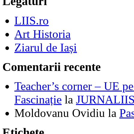
Legături
LIIS.ro
Art Historia
Ziarul de Iași
Comentarii recente
Teacher’s corner – UE pe 
Fascinație
la
JURNALII
Moldovanu Ovidiu
la
Pa
Etichete