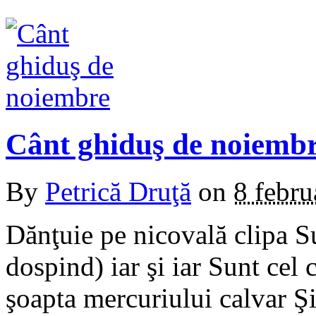
Cânt ghiduş de noiemb
By
Petrică Druţă
on
8 febru
Dănţuie pe nicovală clipa S
dospind) iar şi iar Sunt cel
şoapta mercuriului calvar Şi