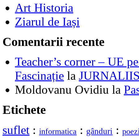
Art Historia
Ziarul de Iași
Comentarii recente
Teacher’s corner – UE pe 
Fascinație
la
JURNALII
Moldovanu Ovidiu
la
Pa
Etichete
suflet
:
:
:
gânduri
informatica
poez