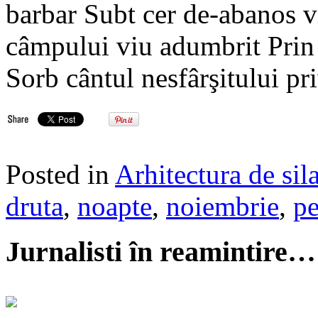
barbar Subt cer de-abanos v
câmpului viu adumbrit Prin 
Sorb cântul nesfârşitului p
Posted in
Arhitectura de sil
druta
,
noapte
,
noiembrie
,
pe
Jurnalisti în reamintire…