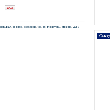
 danubian
,
ecologie
,
ecoscoala
,
fee
,
liis
,
moldovanu
,
proiecte
,
valcu
|
Catego