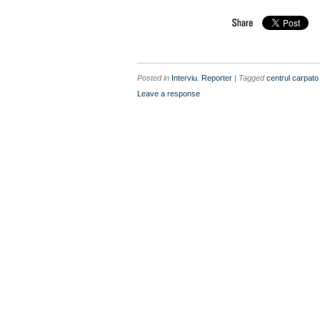
Posted in
Interviu
,
Reporter
| Tagged
centrul carpato
Leave a response