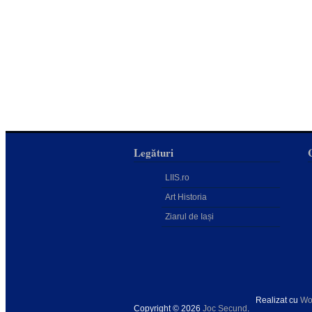
Legături
LIIS.ro
Art Historia
Ziarul de Iași
Realizat cu
Wo
Copyright © 2026
Joc Secund
.