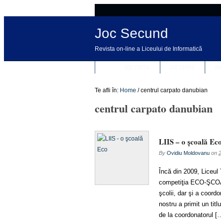
Joc Secund
Revista on-line a Liceului de Informatică
REVISTA
DESPRE
R
Te afli în:
Home
/
centrul carpato danubian
centrul carpato danubian
LIIS – o şcoală Ec
By
Ovidiu Moldovanu
on
Încă din 2009, Liceul T
competiţia ECO-ŞCOALA
şcolii, dar şi a coordo
nostru a primit un tit
de la coordonatorul [