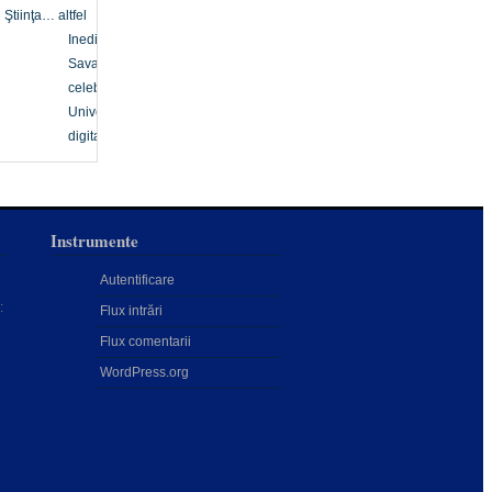
Ştiinţa… altfel
Inedit
Savanți
celebri
Univers
digital
Instrumente
Autentificare
:
Flux intrări
Flux comentarii
WordPress.org