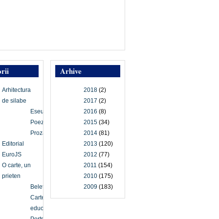
rii
Arhive
Arhitectura
2018
(2)
de silabe
2017
(2)
Eseu
2016
(8)
Poezie
2015
(34)
Proză
2014
(81)
Editorial
2013
(120)
EuroJS
2012
(77)
O carte, un
2011
(154)
prieten
2010
(175)
Beletristică
2009
(183)
Carte
educațională