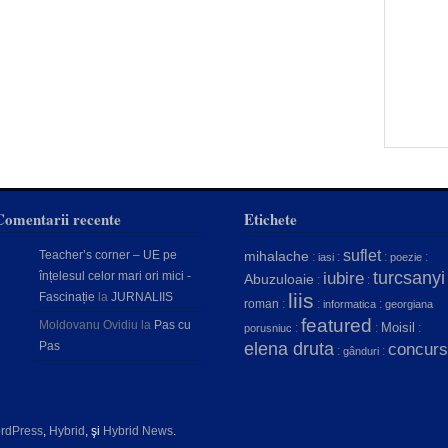
Comentarii recente
Etichete
suflet
Teacher’s corner – UE pe
mihalache
:
:
:
:
iasi
poezie
turcsanyi
înțelesul celor mari ori mici -
iubire
Abuzuloaie
:
:
liis
Fascinație
la
JURNALIIS
roman
:
:
:
informatica
georgiana
featured
Moldovanu Ovidiu
la
Pas cu
Moisil
:
:
:
porusniuc
Pas
elena druta
concurs
:
:
gânduri
rdPress
,
Hybrid
, şi
Hybrid News
.