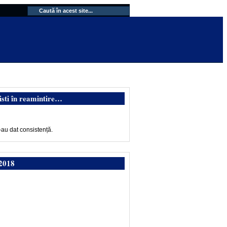
isti în reamintire…
-au dat consistență.
2018