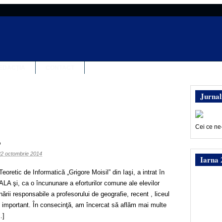
EDACȚIA
CONTACT
Jurnal
Cei ce ne
o
22 octombrie 2014
Iarna 
eoretic de Informatică „Grigore Moisil” din Iaşi, a intrat în
 şi, ca o încununare a eforturilor comune ale elevilor
nării responsabile a profesorului de geografie, recent , liceul
lu important. În consecinţă, am încercat să aflăm mai multe
…]