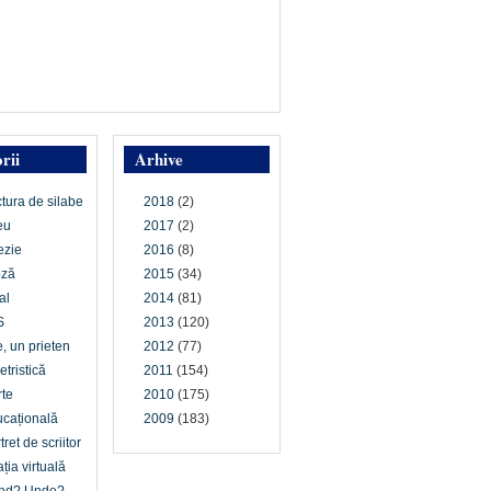
rii
Arhive
ctura de silabe
2018
(2)
eu
2017
(2)
ezie
2016
(8)
oză
2015
(34)
al
2014
(81)
S
2013
(120)
e, un prieten
2012
(77)
etristică
2011
(154)
te
2010
(175)
cațională
2009
(183)
tret de scriitor
ția virtuală