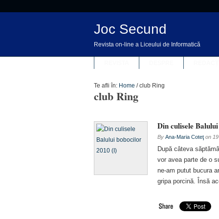
Joc Secund
Revista on-line a Liceului de Informatică
REVISTA
DESPRE
REDACȚ
Te afli în:
Home
/
club Ring
club Ring
Din culisele Balulu
By
Ana-Maria Coteţ
on
19
După câteva săptămâni
vor avea parte de o s
ne-am putut bucura anu
gripa porcină. Însă a