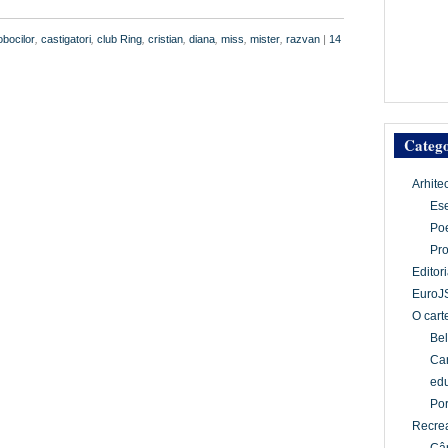
obocilor
,
castigatori
,
club Ring
,
cristian
,
diana
,
miss
,
mister
,
razvan
|
14
Catego
Arhite
Es
Po
Pr
Editori
EuroJ
O cart
Bel
Car
edu
Por
Recrea