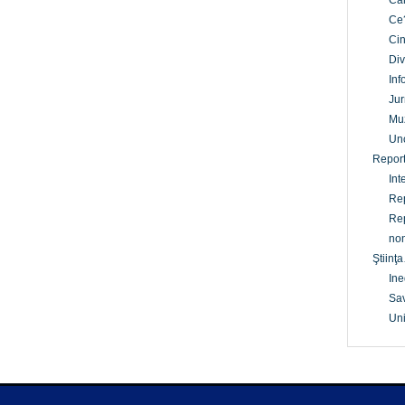
Câ
Ce
Cin
Div
Inf
Jur
Mu
Un
Report
Int
Rep
Rep
non
Ştiinţa
Ine
Sav
Uni