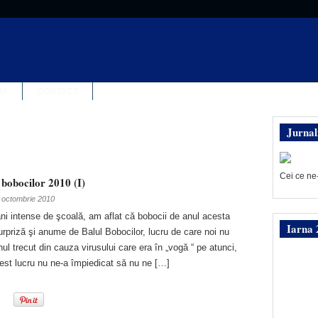
IA
CONTACT
Jurnal
Cei ce ne
i bobocilor 2010 (I)
 octombrie 2010
 intense de şcoală, am aflat că bobocii de anul acesta
Iarna 
urpriză şi anume de Balul Bobocilor, lucru de care noi nu
l trecut din cauza virusului care era în „vogă “ pe atunci,
cest lucru nu ne-a împiedicat să nu ne […]