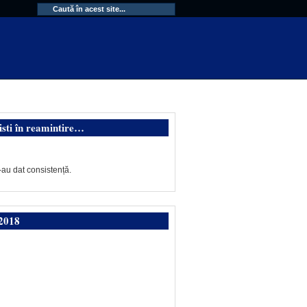
isti în reamintire…
-au dat consistență.
2018