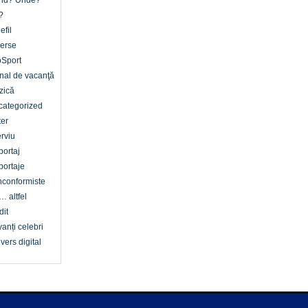
nd? Unde?
?
efil
erse
oSport
nal de vacanţă
zică
categorized
er
erviu
ortaj
ortaje
conformiste
… altfel
dit
anți celebri
vers digital