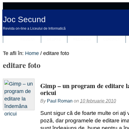
Joc Secund
Revista on-line a Liceului de Informatică
REVISTA
DESPRE
REDACȚIA
CONTACT
Te afli în:
Home
/
editare foto
editare foto
Gimp – un program de editare 
oricui
By
Paul Roman
on
10 februarie 2010
Sunt sigur că de foarte multe ori aţi 
poză, dar programele de editare ima
sunt îndeajuns de bune pentru a în