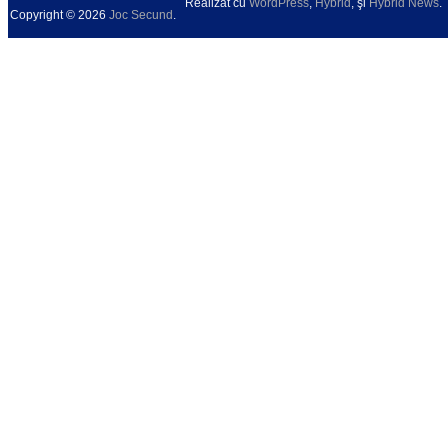
Realizat cu
WordPress
,
Hybrid
, şi
Hybrid News
.
Copyright © 2026
Joc Secund
.