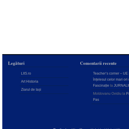
Legături
Comentarii recente
LIIS.ro
Teacher’s corner – UE
înțelesul celor mari ori 
Art Historia
Fascinație
la
JURNALI
Ziarul de Iași
Moldovanu Ovidiu
la
P
Pas