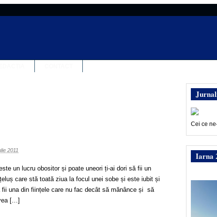
EDACȚIA
CONTACT
Jurnal
Cei ce ne
ulie 2011
Iarna 
este un lucru obositor și poate uneori ți-ai dori să fii un
luș care stă toată ziua la focul unei sobe și este iubit și
 fii una din ființele care nu fac decât să mănânce și să
vea […]