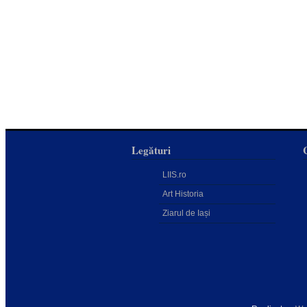
Legături
LIIS.ro
Art Historia
Ziarul de Iași