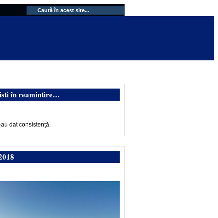
isti în reamintire…
-au dat consistență.
2018