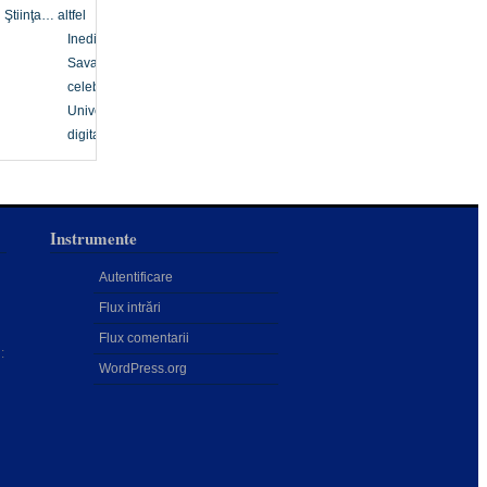
Ştiinţa… altfel
Inedit
Savanți
celebri
Univers
digital
Instrumente
Autentificare
Flux intrări
Flux comentarii
:
WordPress.org