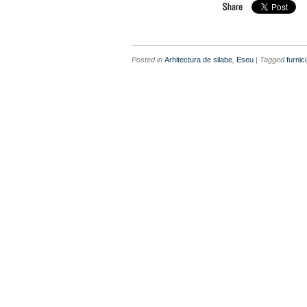
Posted in
Arhitectura de silabe
,
Eseu
| Tagged
furnici