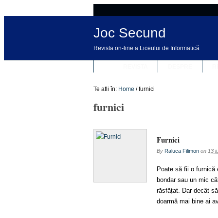
Joc Secund
Revista on-line a Liceului de Informatică
REVISTA
DESPRE
R
Te afli în:
Home
/
furnici
furnici
Furnici
By
Raluca Filimon
on
13 i
Poate să fii o furnică 
bondar sau un mic cățe
răsfățat. Dar decât să
doarmă mai bine ai a