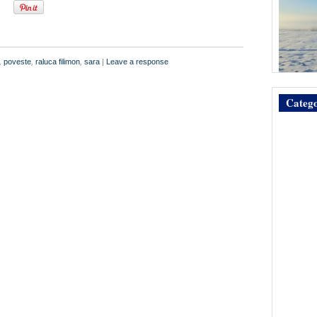
,
poveste
,
raluca filimon
,
sara
|
Leave a response
Catego