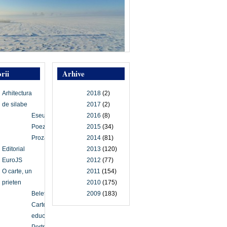
rii
Arhive
Arhitectura
2018
(2)
de silabe
2017
(2)
Eseu
2016
(8)
Poezie
2015
(34)
Proză
2014
(81)
Editorial
2013
(120)
EuroJS
2012
(77)
O carte, un
2011
(154)
prieten
2010
(175)
Beletristică
2009
(183)
Carte
educațională