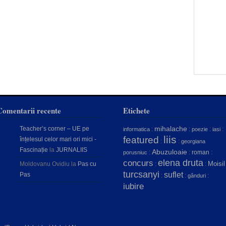
Comentarii recente
Etichete
mihalache
Teacher’s corner – UE pe
:
:
:
:
informatica
poezie
iasi
liis
featured
înțelesul celor mari ori mici -
:
:
georgiana
Fascinație
la
JURNALIIS
Abuzuloaie
:
:
roman
:
porusniuc
concurs
elena druta
Moisil
Moldovanu Ovidiu
la
Pas cu
:
:
turcsanyi
suflet
Pas
:
:
:
gânduri
iubire