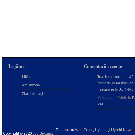
Legături
Comentarii recente
LIIS.ro
Teacher’s corner – UE
înțelesul celor mari ori 
Art Historia
Fascinație
la
JURNALI
Ziarul de Iași
Moldovanu Ovidiu
la
P
Pas
Realizat cu
WordPress
,
Hybrid
, şi
Hybrid News
.
Copyright © 2026
Joc Secund
.