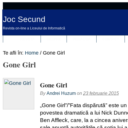
Joc Secund
Revista on-line a Liceului de Informatică
REVISTA
DESPRE
REDACȚIA
CONTACT
Te afli în:
Home
/
Gone Girl
Gone Girl
Gone Girl
By
Andrei Huzum
on
23 februarie 2015
„Gone Girl”/”Fata dispărută” este un 
povestea dramatică a lui Nick Dunne
Ben Affleck, care, la a cincea aniver
sale anunţă autorităţile că soţia lui 