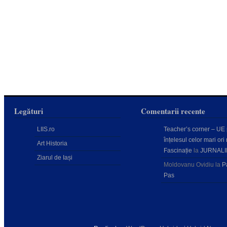
Legături
Comentarii recente
LIIS.ro
Teacher’s corner – UE
înțelesul celor mari ori 
Art Historia
Fascinație
la
JURNALI
Ziarul de Iași
Moldovanu Ovidiu
la
P
Pas