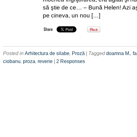
să ştie de ce… – Bună Helen! Azi a
pe cineva, un nou […]
Posted in
Arhitectura de silabe
,
Proză
| Tagged
doamna M.
,
fa
ciobanu
,
proza
,
reverie
|
2 Responses