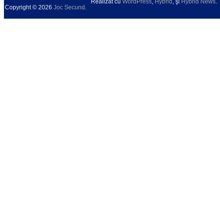
Realizat cu
WordPress
,
Hybrid
, şi
Hybrid News
.
Copyright © 2026
Joc Secund
.