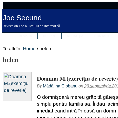
Joc Secund
Revista on-line a Liceului de Informatică
REVISTA
DESPRE
REDACȚIA
CONTACT
Te afli în:
Home
/
helen
helen
Doamna M.(exercițiu de reverie)
By
Mădălina Ciobanu
on
29 septembrie 20
O domnişoară mereu grăbită găteşt
simplu pentru familia sa. Îi dau lacimi
imediat când intră în casă un domn agi
mocnea îngrijorarea; era agitat şi nu