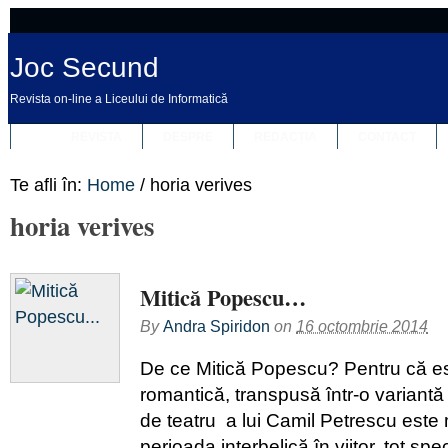
Joc Secund
Revista on-line a Liceului de Informatică
REVISTA
DESPRE
REDACȚIA
CONTACT
Te afli în:
Home
/
horia verives
horia verives
Mitică Popescu…
By
Andra Spiridon
on
16 octombrie 2014
De ce Mitică Popescu? Pentru că e
romantică, transpusă într-o variant
de teatru a lui Camil Petrescu este
perioada interbelică în viitor, tot s