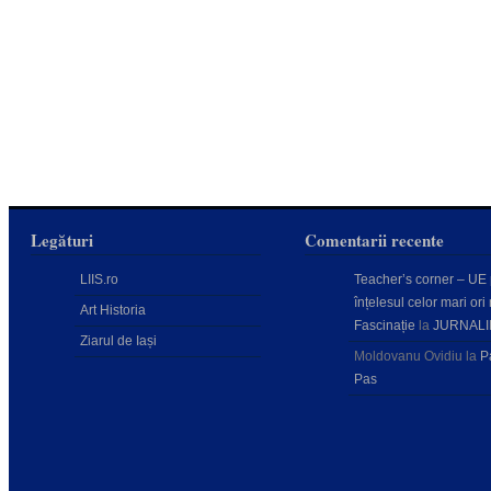
Legături
Comentarii recente
LIIS.ro
Teacher’s corner – UE
înțelesul celor mari ori 
Art Historia
Fascinație
la
JURNALI
Ziarul de Iași
Moldovanu Ovidiu
la
P
Pas