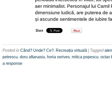
aer minimalist. Personajul lui Camil
dimensiune ludică, are puterea de a
și ascunde sentimentele de iubire f
Posted in
Când? Unde? Ce?
,
Recreația virtuală
| Tagged
aten
petrescu
,
doru aftanasiu
,
horia verives
,
mitica popescu
,
octav 
a response