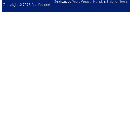
Realizat cu
WordPress
,
Hybrid
, şi
Hybrid News
.
Copyright © 2026
Joc Secund
.