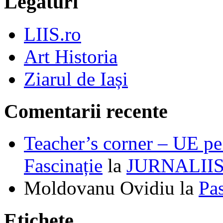
Legături
LIIS.ro
Art Historia
Ziarul de Iași
Comentarii recente
Teacher’s corner – UE pe 
Fascinație
la
JURNALII
Moldovanu Ovidiu
la
Pa
Etichete