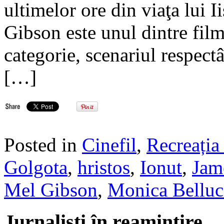
ultimelor ore din viaţa lui I
Gibson este unul dintre film
categorie, scenariul respect
[…]
Posted in
Cinefil
,
Recreația 
Golgota
,
hristos
,
Ionut
,
Jam
Mel Gibson
,
Monica Belluc
Jurnalisti în reamintire…