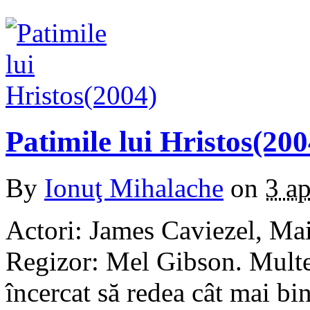
Patimile lui Hristos(200
By
Ionuţ Mihalache
on
3 ap
Actori: James Caviezel, Ma
Regizor: Mel Gibson. Multe s
încercat să redea cât mai bi