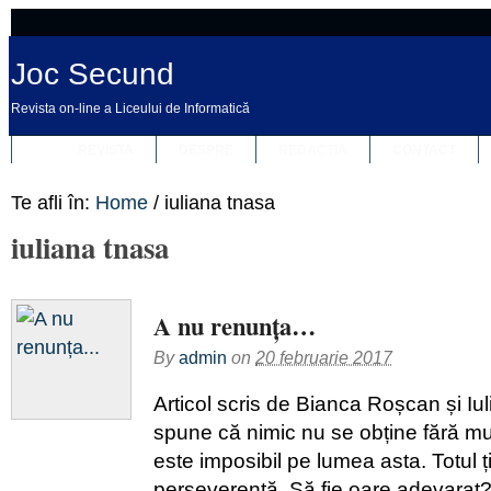
Joc Secund
Revista on-line a Liceului de Informatică
REVISTA
DESPRE
REDACȚIA
CONTACT
Te afli în:
Home
/
iuliana tnasa
iuliana tnasa
A nu renunța…
By
admin
on
20 februarie 2017
Articol scris de Bianca Roșcan și I
spune că nimic nu se obține fără mu
este imposibil pe lumea asta. Totul ț
perseverență. Să fie oare adevarat?