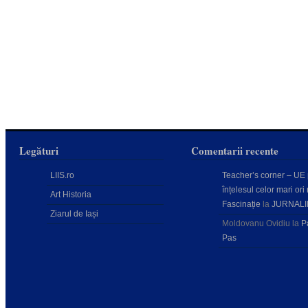
Legături
Comentarii recente
LIIS.ro
Teacher’s corner – UE
înțelesul celor mari ori 
Art Historia
Fascinație
la
JURNALI
Ziarul de Iași
Moldovanu Ovidiu
la
P
Pas