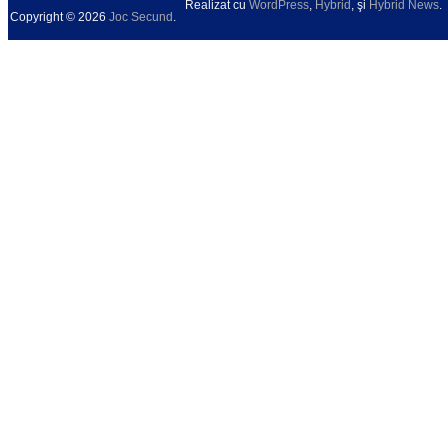
Realizat cu
WordPress
,
Hybrid
, şi
Hybrid News
.
Copyright © 2026
Joc Secund
.