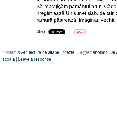
Să-mbrățișăm pământul brun. Căder
nregistrează Un sunet slab, de taini
ramură păstrează, Imaginar, vechi
Posted in
Arhitectura de silabe
,
Poezie
| Tagged
anotimp
,
De 
scoala
|
Leave a response