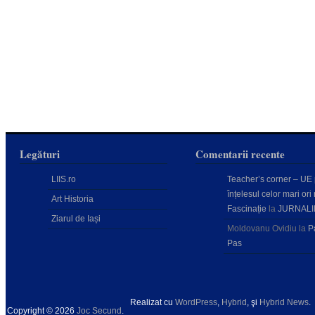
Legături
Comentarii recente
LIIS.ro
Teacher’s corner – UE
înțelesul celor mari ori 
Art Historia
Fascinație
la
JURNALI
Ziarul de Iași
Moldovanu Ovidiu
la
P
Pas
Realizat cu
WordPress
,
Hybrid
, şi
Hybrid News
.
Copyright © 2026
Joc Secund
.