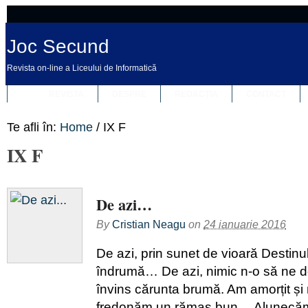
Joc Secund
Revista on-line a Liceului de Informatică
REVISTA
DESPRE
REDACȚIA
CONTACT
Te afli în:
Home
/
IX F
IX F
De azi…
By
Cristian Neagu
on
24 ianuarie 2016
De azi, prin sunet de vioară Destinu
îndrumă… De azi, nimic n-o să ne d
învins cărunta brumă. Am amorțit ș
fredonăm un rămas bun… Alunecăm 