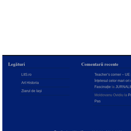
Legături
Comentarii recente
LIIS.ro
Teacher’s corner – UE
înțelesul celor mari ori 
Art Historia
Fascinație
la
JURNALI
Ziarul de Iași
Moldovanu Ovidiu
la
P
Pas