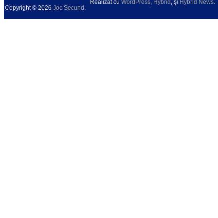
Realizat cu
WordPress
,
Hybrid
, şi
Hybrid News
.
Copyright © 2026
Joc Secund
.