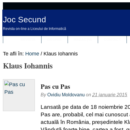
Joc Secund
Revista on-line a Liceului de Informatică
REVISTA
DESPRE
REDACȚIA
CONTACT
Te afli în:
Home
/
Klaus Iohannis
Klaus Iohannis
Pas cu Pas
By
Ovidiu Moldovanu
on
21 ianuarie 2015
Lansată pe data de 18 noiembrie 2
Pas are, probabil, cel mai cunoscut
actuală în România, președintele Kl
Vândută foarte bine, cartea a fost g