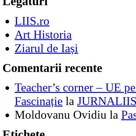
Legături
LIIS.ro
Art Historia
Ziarul de Iași
Comentarii recente
Teacher’s corner – UE pe 
Fascinație
la
JURNALII
Moldovanu Ovidiu
la
Pa
Etichete