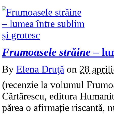
Frumoasele străine
– lu
By
Elena Druţă
on
28 april
(recenzie la volumul Frumoa
Cărtărescu, editura Humanit
părea o afirmație riscantă, n