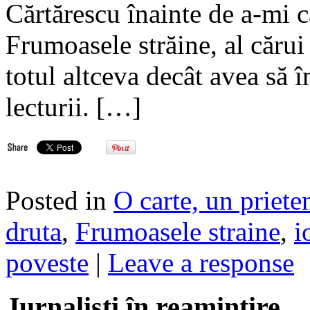
Cărtărescu înainte de a-mi
Frumoasele străine, al cărui
totul altceva decât avea să î
lecturii. […]
Posted in
O carte, un priete
druta
,
Frumoasele straine
,
i
poveste
|
Leave a response
Jurnalisti în reamintire…