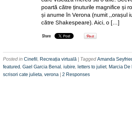
poartă către ținuturile magnifice și ro
și anume în Verona (numit ,,orașul iu
către Shakespeare). Aici, o […]
Posted in
Cinefil
,
Recreația virtuală
| Tagged
Amanda Seyfrie
featured
,
Gael Garcia Benal
,
iubire
,
letters to juliet
,
Marcia De 
scrisori cate julieta
,
verona
|
2 Responses