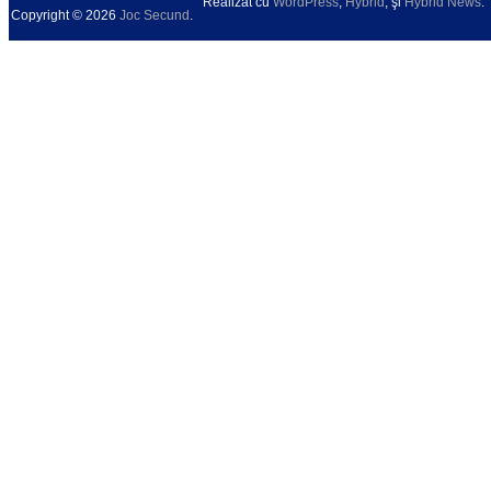
Realizat cu
WordPress
,
Hybrid
, şi
Hybrid News
.
Copyright © 2026
Joc Secund
.