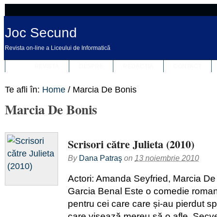
Joc Secund
Revista on-line a Liceului de Informatică
REVISTA
DESPRE
REDACȚIA
CONTACT
Te afli în:
Home
/
Marcia De Bonis
Marcia De Bonis
Scrisori către Julieta (2010)
By
Dana Patraş
on
13 noiembrie 2010
Actori: Amanda Seyfried, Marcia De
Garcia Benal Este o comedie romant
pentru cei care care și-au pierdut sp
care visează mereu să o afle. Secve