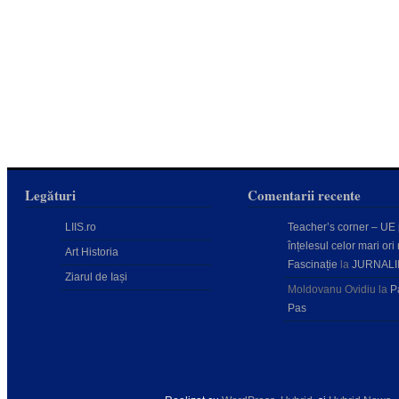
Legături
Comentarii recente
LIIS.ro
Teacher’s corner – UE
înțelesul celor mari ori 
Art Historia
Fascinație
la
JURNALI
Ziarul de Iași
Moldovanu Ovidiu
la
P
Pas