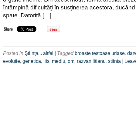
întâmpină dificultăţi în susţinerea acestora, ducând 
spate. Datorită […]
Posted in
Ştiinţa... altfel
| Tagged
broaste testoase uriase
,
dar
evolutie
,
genetica
,
liis
,
mediu
,
om
,
razvan litianu
,
stiinta
|
Leav