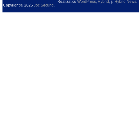
Realizat cu
WordPress
,
Hybrid
, şi
Hybrid News
.
Copyright © 2026
Joc Secund
.