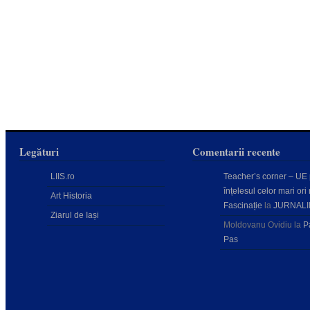
Legături
Comentarii recente
LIIS.ro
Teacher’s corner – UE
înțelesul celor mari ori 
Art Historia
Fascinație
la
JURNALI
Ziarul de Iași
Moldovanu Ovidiu
la
P
Pas