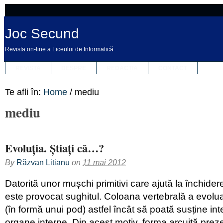
Joc Secund
Revista on-line a Liceului de Informatică
REVISTA
DESPRE
REDACȚIA
CONTACT
Te afli în:
Home
/
mediu
mediu
Evoluţia. Ştiaţi că…?
By
Răzvan Litianu
on
11 mai 2012
Datorită unor mușchi primitivi care ajută la închider
este provocat sughitul. Coloana vertebrală a evoluat
(în formă unui pod) astfel încât să poată susține inte
organe interne. Din acest motiv, forma arcuită prez