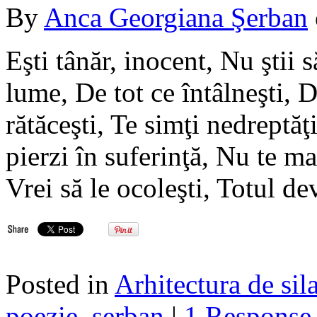
By
Anca Georgiana Şerban
Eşti tânăr, inocent, Nu ştii s
lume, De tot ce întâlneşti, D
rătăceşti, Te simţi nedreptăţ
pierzi în suferinţă, Nu te m
Vrei să le ocoleşti, Totul de
Posted in
Arhitectura de sil
poezie
,
serban
|
1 Response