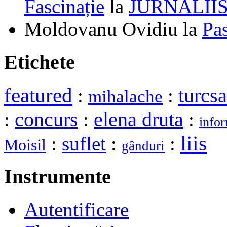
Fascinație
la
JURNALII
Moldovanu Ovidiu
la
Pa
Etichete
featured
turcs
:
:
mihalache
elena druta
:
concurs
:
:
infor
liis
:
suflet
:
:
Moisil
gânduri
Instrumente
Autentificare