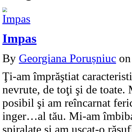
Impas
By
Georgiana Porușniuc
o
Ţi-am împrăştiat caracterist
nevrute, de toţi şi de toate
posibil şi am reîncarnat feri
inger…al tău. Mi-am îmbiba
spiralate şi am uscat-o răsu