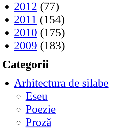
2012
(77)
2011
(154)
2010
(175)
2009
(183)
Categorii
Arhitectura de silabe
Eseu
Poezie
Proză