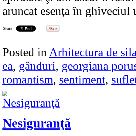
aruncat esenţa în ghiveciul 
Posted in
Arhitectura de sil
ea
,
gânduri
,
georgiana poru
romantism
,
sentiment
,
sufle
Nesiguranţă