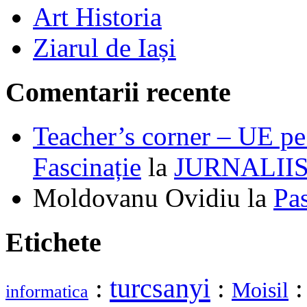
Art Historia
Ziarul de Iași
Comentarii recente
Teacher’s corner – UE pe 
Fascinație
la
JURNALII
Moldovanu Ovidiu
la
Pa
Etichete
turcsanyi
:
:
Moisil
informatica