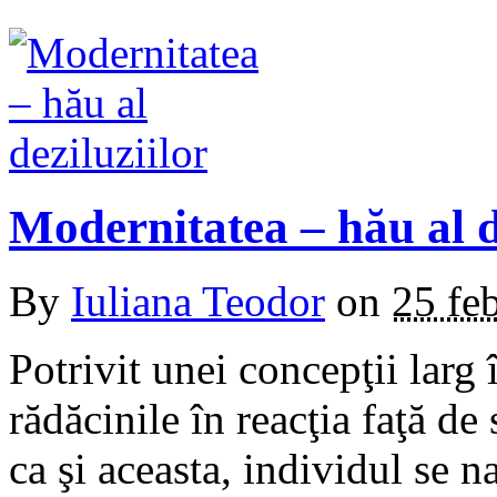
Modernitatea – hău al d
By
Iuliana Teodor
on
25 fe
Potrivit unei concepţii larg 
rădăcinile în reacţia faţă de 
ca şi aceasta, individul se n