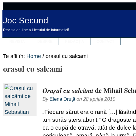
Joc Secund
Revista on-line a Liceului de Informatică
REVISTA
DESPRE
REDACȚIA
CONTACT
Te afli în:
Home
/
orasul cu salcami
orasul cu salcami
de Mihail Seb
Orașul cu salcâmi
By
Elena Druţă
on
28 aprilie 2010
„Fiecare sărut era o rană […] lăsând 
,un surâs șters,aburit.” O dragoste 
ca o cupă de otravă, atât de dulce l
periculoasă, amară, până la urmă. P