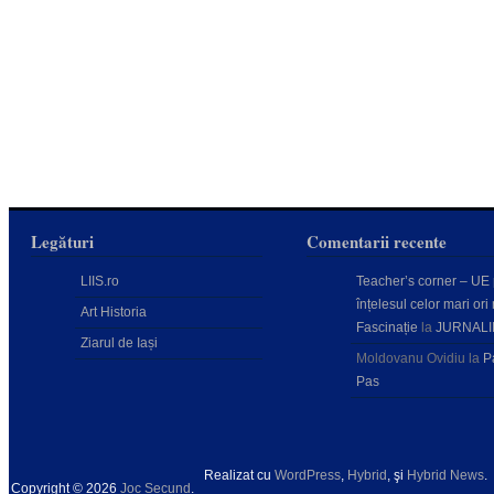
Legături
Comentarii recente
LIIS.ro
Teacher’s corner – UE
înțelesul celor mari ori 
Art Historia
Fascinație
la
JURNALI
Ziarul de Iași
Moldovanu Ovidiu
la
P
Pas
Realizat cu
WordPress
,
Hybrid
, şi
Hybrid News
.
Copyright © 2026
Joc Secund
.