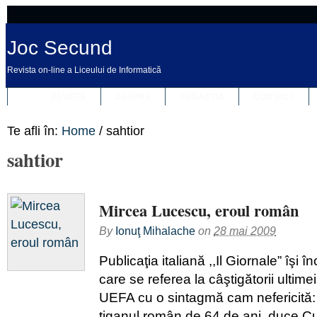
Joc Secund
Revista on-line a Liceului de Informatică
REVISTA
DESPRE
REDACȚIA
CONTACT
Te afli în:
Home
/
sahtior
sahtior
Mircea Lucescu, eroul român
By
Ionuţ Mihalache
on
28 mai 2009
Publicaţia italiană ,,Il Giornale” îşi î
care se referea la câştigătorii ultimei
UEFA cu o sintagmă cam nefericită:
ţiganul român de 64 de ani, duce 