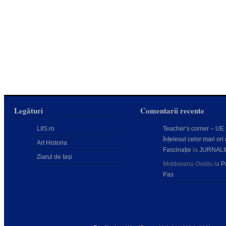
Legături
Comentarii recente
LIIS.ro
Teacher’s corner – UE
înțelesul celor mari ori 
Art Historia
Fascinație
la
JURNALI
Ziarul de Iași
Moldovanu Ovidiu
la
P
Pas