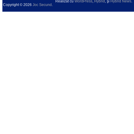
Realizat cu
WordPress
,
Hybrid
, şi
Hybrid News
.
Copyright © 2026
Joc Secund
.