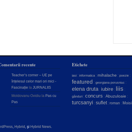
Comentarii recente
Etichete
mihalache
Teacher’s corner – UE pe
:
:
:
:
iasi
informatica
poezie
featured
înțelesul celor mari ori mici -
:
:
georgiana porusniuc
liis
Fascinație
la
JURNALIIS
elena druta
iubire
:
:
:
concurs
Moldovanu Ovidiu
la
Pas cu
Abuzuloaie
:
:
:
gânduri
turcsanyi
Pas
suflet
Moisi
:
:
roman
:
rdPress
,
Hybrid
, şi
Hybrid News
.