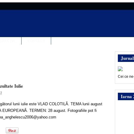
EDACȚIA
CONTACT
Jurnal
Cei ce ne
zultate Iulie
13
Iarna 
gătorul lunii iulie este VLAD COLOTILĂ. TEMA lunii august
 EUROPEANĂ. TERMEN: 28 august. Fotografiile pot fi
dana_anghelescu2006@yahoo.com