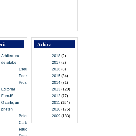
rii
Arhive
Arhitectura
2018
(2)
de silabe
2017
(2)
Eseu
2016
(8)
Poezie
2015
(34)
Proză
2014
(81)
Editorial
2013
(120)
EuroJS
2012
(77)
O carte, un
2011
(154)
prieten
2010
(175)
Beletristică
2009
(183)
Carte
educațională