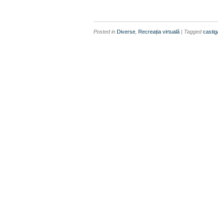
Posted in
Diverse
,
Recreația virtuală
| Tagged
castig