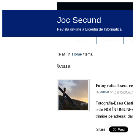
Joc Secund
Revista on-line a Liceului de Informatică
REVISTA
DESPRE
R
Te afli în:
Home
/
tema
tema
Fotografia-Eseu, re
By
admin
on
7 august 20
Fotografia-Eseu Câști
este NOI ÎN UNIUNEA
trimise pe adresa: 