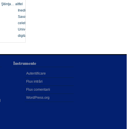
Ştiinţa… altfel
Inedit
Savanți
celebri
Univers
digital
Instrumente
Autentificare
Flux intrări
Flux comentarii
WordPress.org
l