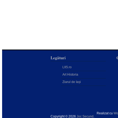
Legături
LIIS.ro
Art Historia
Ziarul de Iași
Realizat cu
Wo
Copyright © 2026
Joc Secund
.