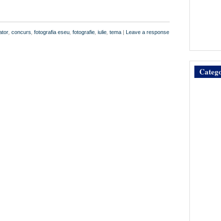
ator
,
concurs
,
fotografia eseu
,
fotografie
,
iulie
,
tema
|
Leave a response
Catego