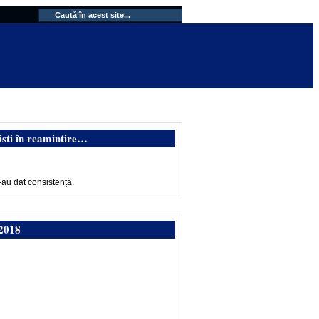
isti în reamintire…
-au dat consistență.
2018