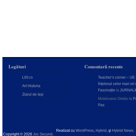
Legături
Comentarii recente
LIIS.ro
Teacher’s corner – UE
înțelesul celor mari ori 
Art Historia
Fascinație
la
JURNALI
Ziarul de Iași
Moldovanu Ovidiu
la
P
Pas
Realizat cu
WordPress
,
Hybrid
, şi
Hybrid News
.
Copyright © 2026
Joc Secund
.