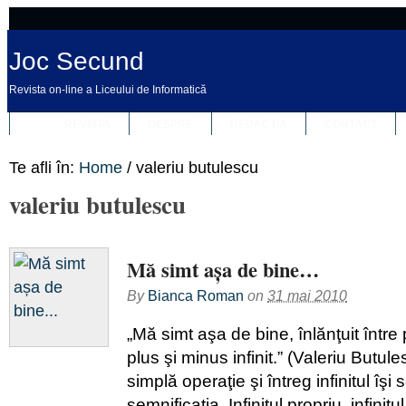
Joc Secund
Revista on-line a Liceului de Informatică
REVISTA
DESPRE
REDACȚIA
CONTACT
Te afli în:
Home
/
valeriu butulescu
valeriu butulescu
Mă simt așa de bine…
By
Bianca Roman
on
31 mai 2010
„Mă simt aşa de bine, înlănţuit între
plus şi minus infinit.” (Valeriu Butul
simplă operaţie şi întreg infinitul îş
semnificaţia. Infinitul propriu, infinitu