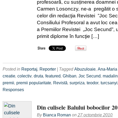
profesoară, cu susținerea doamnei di
Carmen Losonczy, ne-a pregătit o s
celor din redacţia Revistei ”Joc Sec
Consiliului Profesoral a avut loc ce
a Premiilor Revistei „Joc Secund”, 
primit diplome în funcţie […]
Posted in
Reportaj
,
Reporter
| Tagged
Abuzuloaie
,
Ana-Maria
creatie
,
colectiv
,
druta
,
featured
,
Ghiban
,
Joc Secund
,
madalin
premii
,
premii popularitate
,
Revistă
,
surpriza
,
teodor
,
turcsanyi
Responses
Din culisele Balului bobocilor 20
By
Bianca Roman
on
27 octombrie 2010