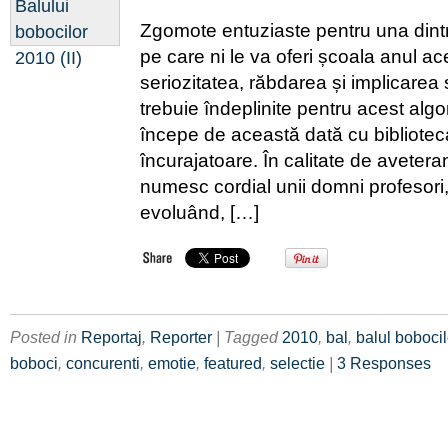
Zgomote entuziaste pentru una dintre
pe care ni le va oferi școala anul a
seriozitatea, răbdarea și implicarea 
trebuie îndeplinite pentru acest alg
începe de această dată cu bibliote
încurajatoare. În calitate de aveter
numesc cordial unii domni profesori
evoluând, […]
Posted in
Reportaj
,
Reporter
| Tagged
2010
,
bal
,
balul bobocil
boboci
,
concurenti
,
emotie
,
featured
,
selectie
|
3 Responses