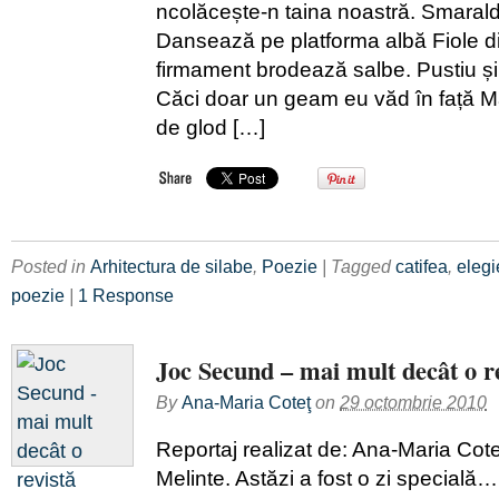
ncolăcește-n taina noastră. Smarald 
Dansează pe platforma albă Fiole di
firmament brodează salbe. Pustiu și 
Căci doar un geam eu văd în față Mă 
de glod […]
Posted in
Arhitectura de silabe
,
Poezie
| Tagged
catifea
,
elegi
poezie
|
1 Response
Joc Secund – mai mult decât o r
By
Ana-Maria Coteţ
on
29 octombrie 2010
Reportaj realizat de: Ana-Maria Cote
Melinte. Astăzi a fost o zi special