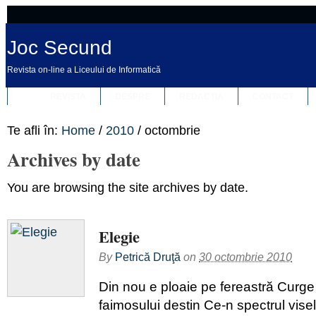
Joc Secund
Revista on-line a Liceului de Informatică
REVISTA
DESPRE
REDACȚIA
CONTACT
Te afli în:
Home
/
2010
/
octombrie
Archives by date
You are browsing the site archives by date.
Elegie
By
Petrică Druţă
on
30 octombrie 2010
Din nou e ploaie pe fereastră Curge 
faimosului destin Ce-n spectrul visel