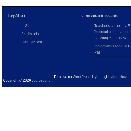
Legături
Comentarii recente
LIIS.ro
Teacher’s corner – UE
înțelesul celor mari ori 
Art Historia
Fascinație
la
JURNALI
Ziarul de Iași
Moldovanu Ovidiu
la
P
Pas
Realizat cu
WordPress
,
Hybrid
, şi
Hybrid News
.
Copyright © 2026
Joc Secund
.