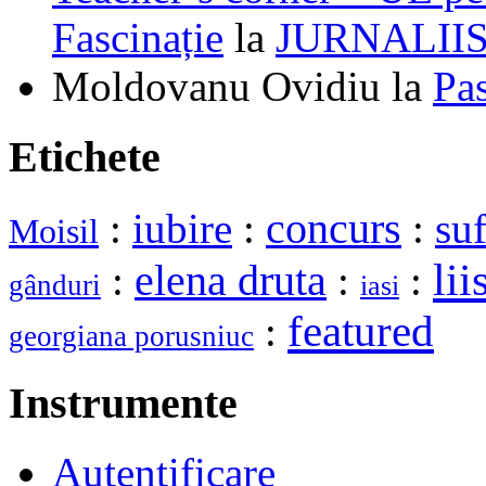
Fascinație
la
JURNALII
Moldovanu Ovidiu
la
Pa
Etichete
:
iubire
:
concurs
:
suf
Moisil
lii
elena druta
:
:
:
gânduri
iasi
featured
:
georgiana porusniuc
Instrumente
Autentificare