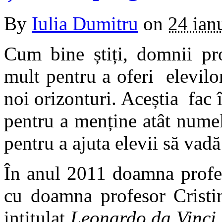
By
Iulia Dumitru
on
24 ian
Cum bine știți, domnii pr
mult pentru a oferi elevil
noi orizonturi. Aceștia fac î
pentru a menține atât numele
pentru a ajuta elevii să vadă 
În anul 2011 doamna prof
cu doamna profesor Cristi
intitulat
Leonardo da Vinci