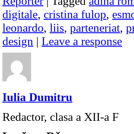
Reporter
| Tagged
adina ro
digitale
,
cristina fulop
,
esm
leonardo
,
liis
,
parteneriat
,
p
design
|
Leave a response
Iulia Dumitru
Redactor, clasa a XII-a F