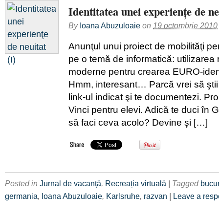
Identitatea unei experienţe de neu
By
Ioana Abuzuloaie
on
19 octombrie 2010
Anunţul unui proiect de mobilităţi pen
pe o temă de informatică: utilizarea 
moderne pentru crearea EURO-identit
Hmm, interesant… Parcă vrei să ştii
link-ul indicat şi te documentezi. P
Vinci pentru elevi. Adică te duci în 
să faci ceva acolo? Devine şi […]
Posted in
Jurnal de vacanţă
,
Recreația virtuală
| Tagged
bucur
germania
,
Ioana Abuzuloaie
,
Karlsruhe
,
razvan
|
Leave a res