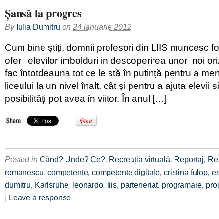
Șansă la progres
By
Iulia Dumitru
on
24 ianuarie 2012
Cum bine știți, domnii profesori din LIIS muncesc fo
oferi elevilor imbolduri in descoperirea unor noi or
fac întotdeauna tot ce le stă în putință pentru a me
liceului la un nivel înalt, cât și pentru a ajuta elevii
posibilități pot avea în viitor. În anul […]
Posted in
Când? Unde? Ce?
,
Recreația virtuală
,
Reportaj
,
Re
romanescu
,
competente
,
competente digitale
,
cristina fulop
,
e
dumitru
,
Karlsruhe
,
leonardo
,
liis
,
parteneriat
,
programare
,
pro
|
Leave a response