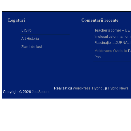
Legături
Comentarii recente
LIIS.ro
Teacher’s corner – UE
înțelesul celor mari ori 
Art Historia
Fascinație
la
JURNALI
Ziarul de Iași
Moldovanu Ovidiu
la
P
Pas
Realizat cu
WordPress
,
Hybrid
, şi
Hybrid News
.
Copyright © 2026
Joc Secund
.