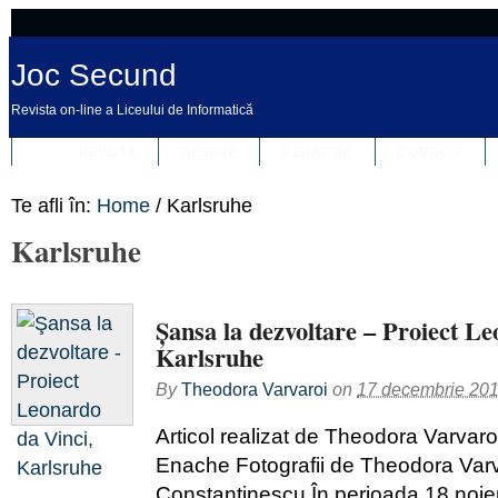
Joc Secund
Revista on-line a Liceului de Informatică
REVISTA
DESPRE
REDACȚIA
CONTACT
Te afli în:
Home
/
Karlsruhe
Karlsruhe
Şansa la dezvoltare – Proiect Le
Karlsruhe
By
Theodora Varvaroi
on
17 decembrie 20
Articol realizat de Theodora Varvaro
Enache Fotografii de Theodora Varv
Constantinescu În perioada 18 noie