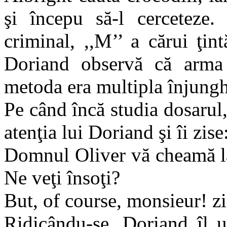
şi începu să-l cerceteze
criminal, ,,M’’ a cărui ţin
Doriand observă că arma c
metoda era multipla înjungh
Pe când încă studia dosarul
atenţia lui Doriand şi îi zise
Domnul Oliver vă cheamă la 
Ne veţi însoţi?
But, of course, monsieur! z
Ridicându-se, Doriand îl 