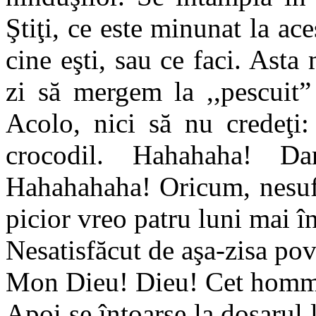
Ştiţi, ce este minunat la ace
cine eşti, sau ce faci. Asta
zi să mergem la ,,pescuit”
Acolo, nici să nu credeţi
crocodil. Hahahaha! Da
Hahahahaha! Oricum, nesufer
picior vreo patru luni mai î
Nesatisfăcut de aşa-zisa pov
Mon Dieu! Dieu! Cet homme 
Apoi se întoarse la dosarul 