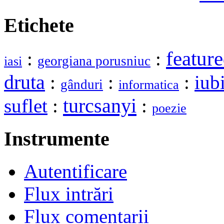
Etichete
featur
:
:
georgiana porusniuc
iasi
druta
:
:
:
iub
gânduri
informatica
turcsanyi
suflet
:
:
poezie
Instrumente
Autentificare
Flux intrări
Flux comentarii