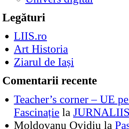
Legături
LIIS.ro
Art Historia
Ziarul de Iași
Comentarii recente
Teacher’s corner – UE pe 
Fascinație
la
JURNALII
Moldovanu Ovidiu
la
Pa