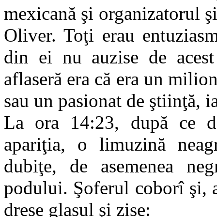
mexicană şi organizatorul ş
Oliver. Toţi erau entuziasm
din ei nu auzise de acest
aflaseră era că era un milio
sau un pasionat de ştiinţă, i
La ora 14:23, după ce do
apariţia, o limuzină neag
dubiţe, de asemenea negr
podului. Şoferul coborî şi, a
drese glasul şi zise: