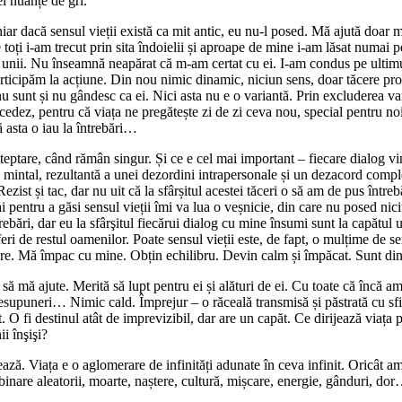
i nuanțe de gri.
ar dacă sensul vieții există ca mit antic, eu nu-l posed. Mă ajută doar mu
oți i-am trecut prin sita îndoielii și aproape de mine i-am lăsat numai pe
pe unii. Nu înseamnă neapărat că m-am certat cu ei. I-am condus pe ulti
 participăm la acțiune. Din nou nimic dinamic, niciun sens, doar tăcere 
 nu sunt și nu gândesc ca ei. Nici asta nu e o variantă. Prin excluderea v
 cedez, pentru că viața ne pregătește zi de zi ceva nou, special pentru noi
 asta o iau la întrebări…
șteptare, când rămân singur. Și ce e cel mai important – fiecare dialog 
ntal, rezultantă a unei dezordini intrapersonale și un dezacord complet 
zist și tac, dar nu uit că la sfârșitul acestei tăceri o să am de pus între
 pentru a găsi sensul vieții îmi va lua o veșnicie, din care nu posed nic
ntrebări, dar eu la sfârşitul fiecărui dialog cu mine însumi sunt la capătu
feri de restul oamenilor. Poate sensul vieții este, de fapt, o mulțime de se
gere. Mă împac cu mine. Obțin echilibru. Devin calm și împăcat. Sunt din
să mă ajute. Merită să lupt pentru ei și alături de ei. Cu toate că încă a
 presupuneri… Nimic cald. Împrejur – o răceală transmisă și păstrată cu s
at. O fi destinul atât de imprevizibil, dar are un capăt. Ce dirijează vi
i înşişi?
brează. Viața e o aglomerare de infinități adunate în ceva infinit. Oricât
mbinare aleatorii, moarte, naștere, cultură, mișcare, energie, gânduri, do