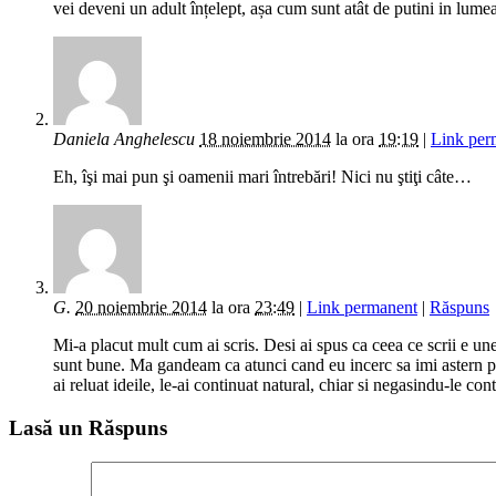
vei deveni un adult înțelept, așa cum sunt atât de putini in lume
Daniela Anghelescu
18 noiembrie 2014
la ora
19:19
|
Link per
Eh, îşi mai pun şi oamenii mari întrebări! Nici nu ştiţi câte…
G.
20 noiembrie 2014
la ora
23:49
|
Link permanent
|
Răspuns
Mi-a placut mult cum ai scris. Desi ai spus ca ceea ce scrii e uneo
sunt bune. Ma gandeam ca atunci cand eu incerc sa imi astern pe f
ai reluat ideile, le-ai continuat natural, chiar si negasindu-le con
Lasă un Răspuns