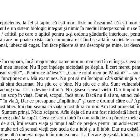
rietenos, la fel și faptul că ești mort fizic nu înseamnă că ești mort s
l e un sistem biologic integrat și nimic în mediul interpersonal nu se în
ă / critică, pe care o aplică pentru a-și ordona gândurile interioare, pent
ință care nu poate exista fără comunicare! Când se află în societate c
sonal, iubesc să cuget. Îmi face plăcere să mă descopăr pe mine, iar desc
 înconjoară, încât majoritatea oamenilor nu mai cred în ei înşişi. Ceea c
meu interior. Nu îl pot înțelege niciodată pe deplin. Îl cert mereu pen
sul vieții?”, „Pentru ce trăiesc?”, „Care e rolul meu pe Pământ?” – sunt 
uncționez eu. Mă examinez. Nu pot să-mi închipui câtă străduință a d
mat mă simt dezarmat. Nu știu ce e bine. Nu știu ce e rău. Sunt vulne
ai adaug una. Lista devine infinită. Nu găsesc sensul vieții. Dar timpul t
un scop în viață. Dar el, scopul, încă nu e. Dacă nu îl al am, atunci calc
” în viață. Dar ce presupune „împlinirea” și care e drumul către ea? Ape
m fost liber. Îmi dau seama că viața a fost dură cu noi. Am fost proiecta
. Suntem prinși. Nicio scăpare. Aflu deja că nu am fost niciodată liberi
merg până la capăt. Ceea ce scriu intră în contradicție cu părerile mel
 de aici, îmi rezum viața și timpul atât de prețios pentru un adolescent
te ori că sensul vieții este acela de a iubi și a fi iubit. Dar nu există 
agine albă undeva departe în mintea mea. La fiecare greșeală, trădare,