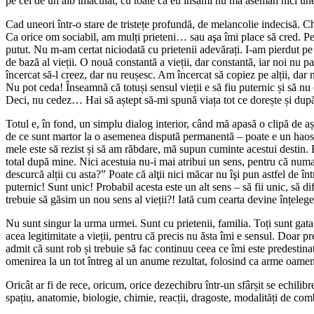
pe cei de un alb imaculat, cu toate că eu însămi nu mă asemăn nici une
Cad uneori într-o stare de tristețe profundă, de melancolie indecisă. Chi
Ca orice om sociabil, am mulți prieteni… sau aşa îmi place să cred. Pe t
putut. Nu m-am certat niciodată cu prietenii adevărați. I-am pierdut 
de bază al vieții. O nouă constantă a vieții, dar constantă, iar noi nu
încercat să-l creez, dar nu reușesc. Am încercat să copiez pe alții, dar
Nu pot ceda! Înseamnă că totuși sensul vieții e să fiu puternic și să nu
Deci, nu cedez… Hai să aștept să-mi spună viața tot ce dorește și după
Totul e, în fond, un simplu dialog interior, când mă apasă o clipă de a
de ce sunt martor la o asemenea dispută permanentă – poate e un haos mi
mele este să rezist și să am răbdare, mă supun cuminte acestui destin. Re
total după mine. Nici acestuia nu-i mai atribui un sens, pentru că numai
descurcă alții cu asta?” Poate că alţii nici măcar nu îşi pun astfel de î
puternic! Sunt unic! Probabil acesta este un alt sens – să fii unic, să di
trebuie să găsim un nou sens al vieții?! Iată cum cearta devine înțele
Nu sunt singur la urma urmei. Sunt cu prietenii, familia. Toți sunt gata 
acea legitimitate a vieții, pentru că precis nu ăsta îmi e sensul. Doar
admit că sunt rob și trebuie să fac continuu ceea ce îmi este predestin
omenirea la un tot întreg al un anume rezultat, folosind ca arme oameni
Oricât ar fi de rece, oricum, orice dezechibru într-un sfârșit se echili
spațiu, anatomie, biologie, chimie, reacții, dragoste, modalități de co