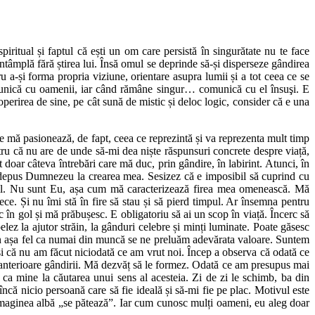
piritual și faptul că ești un om care persistă în singurătate nu te face
tâmplă fără știrea lui. Însă omul se deprinde să-și disperseze gândirea
ru a-și forma propria viziune, orientare asupra lumii și a tot ceea ce se
omunică cu oamenii, iar când rămâne singur… comunică cu el însuşi. E
operirea de sine, pe cât sună de mistic și deloc logic, consider că e una
e mă pasionează, de fapt, ceea ce reprezintă și va reprezenta mult timp
tru că nu are de unde să-mi dea niște răspunsuri concrete despre viață,
doar câteva întrebări care mă duc, prin gândire, în labirint. Atunci, în
epus Dumnezeu la crearea mea. Sesizez că e imposibil să cuprind cu
rabil. Nu sunt Eu, așa cum mă caracterizează firea mea omenească. Mă
rece. Și nu îmi stă în fire să stau și să pierd timpul. Ar însemna pentru
 în gol și mă prăbușesc. E obligatoriu să ai un scop în viață. Încerc să
lez la ajutor străin, la gânduri celebre și minți luminate. Poate găsesc
ţi în așa fel ca numai din muncă se ne preluăm adevărata valoare. Suntem
 și că nu am făcut niciodată ce am vrut noi. Încep a observa că odată ce
e anterioare gândirii. Mă dezvăț să le formez. Odată ce am presupus mai
 ca mine la căutarea unui sens al acesteia. Zi de zi le schimb, ba din
încă nicio persoană care să fie ideală și să-mi fie pe plac. Motivul este
 imaginea albă „se pătează”. Iar cum cunosc mulți oameni, eu aleg doar