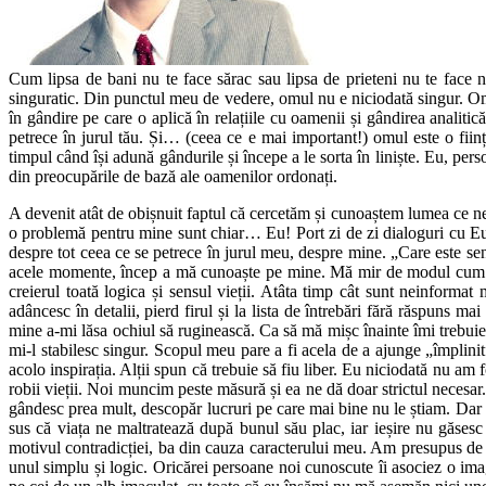
Cum lipsa de bani nu te face sărac sau lipsa de prieteni nu te face nep
singuratic. Din punctul meu de vedere, omul nu e niciodată singur. Omu
în gândire pe care o aplică în relațiile cu oamenii și gândirea analitic
petrece în jurul tău. Și… (ceea ce e mai important!) omul este o fi
timpul când își adună gândurile și începe a le sorta în liniște. Eu, per
din preocupările de bază ale oamenilor ordonați.
A devenit atât de obișnuit faptul că cercetăm și cunoaștem lumea ce ne
o problemă pentru mine sunt chiar… Eu! Port zi de zi dialoguri cu Eul 
despre tot ceea ce se petrece în jurul meu, despre mine. „Care este sen
acele momente, încep a mă cunoaște pe mine. Mă mir de modul cum f
creierul toată logica și sensul vieții. Atâta timp cât sunt neinfor
adâncesc în detalii, pierd firul și la lista de întrebări fără răspuns m
mine a-mi lăsa ochiul să ruginească. Ca să mă mișc înainte îmi trebuie 
mi-l stabilesc singur. Scopul meu pare a fi acela de a ajunge „împlinit
acolo inspirația. Alții spun că trebuie să fiu liber. Eu niciodată nu a
robii vieții. Noi muncim peste măsură și ea ne dă doar strictul necesar
gândesc prea mult, descopăr lucruri pe care mai bine nu le știam. Dar 
sus că viața ne maltratează după bunul său plac, iar ieșire nu găsesc
motivul contradicției, ba din cauza caracterului meu. Am presupus de mul
unul simplu și logic. Oricărei persoane noi cunoscute îi asociez o im