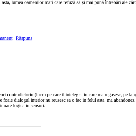
a asta, lumea oamenilor mari care refuză să-și mai pună întrebări ale căr
manent
|
Răspuns
ri contradictoriu (lucru pe care il inteleg si in care ma regasesc, pe langa
oaie dialogul interior nu reusesc sa o fac in felul asta, ma abandonez ace
tinuare logica in sensuri.