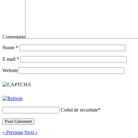
Comentariu
Nume
*
E-mail
*
Website
Codul de securitate
*
« Previous
Next »