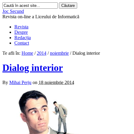
Joc Secund
Revista on-line a Liceului de Informatică
Revista
Despre
Redacția
Contact
Te afli în:
Home
/
2014
/
noiembrie
/
Dialog interior
Dialog interior
By
Mihai Perju
on
18 noiembrie 2014