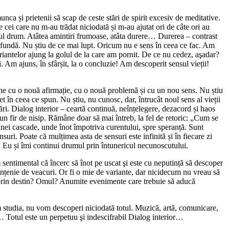
nca și prietenii să scap de ceste stări de spirit excesiv de meditative.
 cei care nu m-au trădat niciodată și m-au ajutat ori de câte ori au
mul drum. Atâtea amintiri frumoase, atâta durere… Durerea – contrast
profundă. Nu știu de ce mai lupt. Oricum nu e sens în ceea ce fac. Am
ariantelor ajung la golul de la care am pornit. De ce nu cedez, aşadar?
. Am ajuns, în sfârșit, la o concluzie! Am descoperit sensul vieții!
vine cu o nouă afirmație, cu o nouă problemă și cu un nou sens. Nu știu
în ceea ce spun. Nu știu, nu cunosc, dar, întrucât noul sens al vieții
bări. Dialog interior – ceartă continuă, neînțelegere, dezacord și haos
iun fir de nisip. Rămâne doar să mai întreb, la fel de retoric: „Cum se
l unei cascade, unde înot împotriva curentului, spre speranță. Sunt
nsuri. Poate că mulțimea asta de sensuri este infinită și în fiecare zi
 Eu și îmi continui drumul prin întunericul necunoscutului.
m sentimental că încerc să înot pe uscat şi este cu neputință să descoper
fințenie de veacuri. Or fi o mie de variante, dar nicidecum nu vreau să
ața prin destin? Omul? Anumite evenimente care trebuie să aducă
 am studia, nu vom descoperi niciodată totul. Muzică, artă, comunicare,
r… Totul este un perpetuu şi indescifrabil Dialog interior…