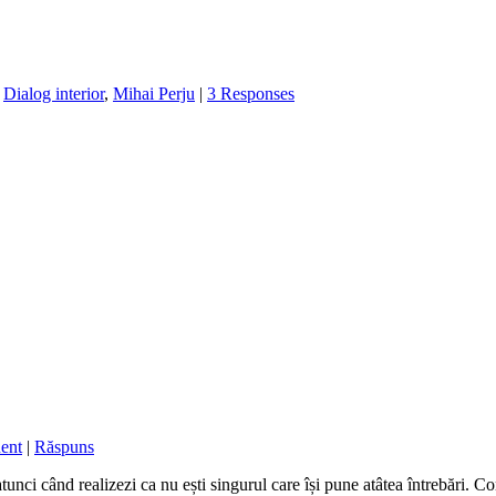
,
Dialog interior
,
Mihai Perju
|
3 Responses
ent
|
Răspuns
i când realizezi ca nu ești singurul care își pune atâtea întrebări. Cont