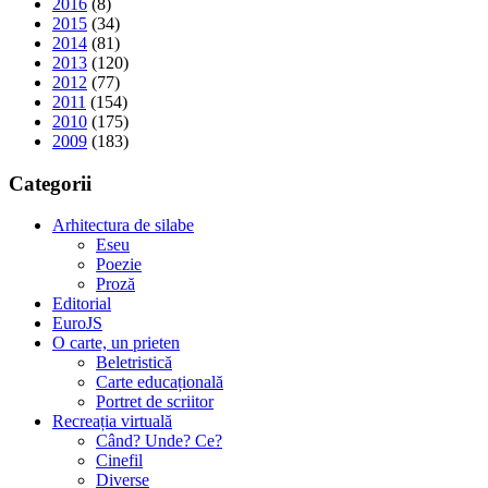
2016
(8)
2015
(34)
2014
(81)
2013
(120)
2012
(77)
2011
(154)
2010
(175)
2009
(183)
Categorii
Arhitectura de silabe
Eseu
Poezie
Proză
Editorial
EuroJS
O carte, un prieten
Beletristică
Carte educațională
Portret de scriitor
Recreația virtuală
Când? Unde? Ce?
Cinefil
Diverse