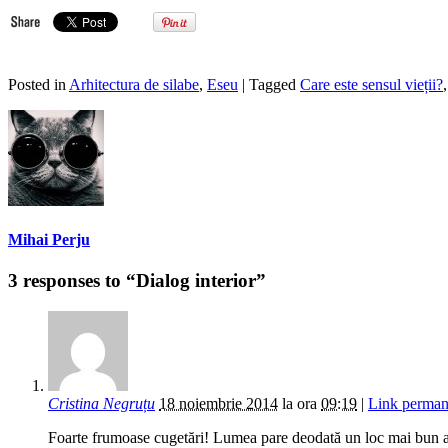
Posted in
Arhitectura de silabe
,
Eseu
| Tagged
Care este sensul vieții?
Mihai Perju
3 responses to “Dialog interior”
Cristina Negruțu
18 noiembrie 2014
la ora
09:19
|
Link perman
Foarte frumoase cugetări! Lumea pare deodată un loc mai bun atunc