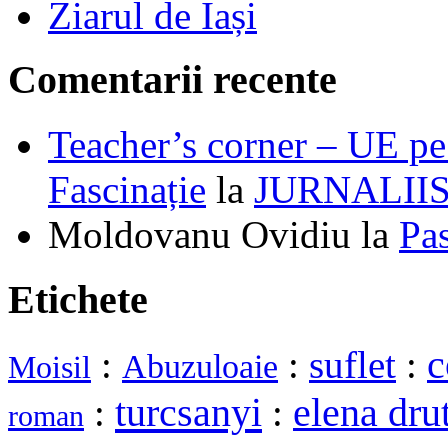
Ziarul de Iași
Comentarii recente
Teacher’s corner – UE pe 
Fascinație
la
JURNALII
Moldovanu Ovidiu
la
Pa
Etichete
:
:
suflet
:
c
Abuzuloaie
Moisil
turcsanyi
elena dru
:
:
roman