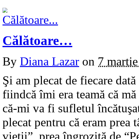
Călătoare…
By
Diana Lazar
on
7 marti
Şi am plecat de fiecare dată
fiindcă îmi era teamă că mă 
că-mi va fi sufletul încătuşa
plecat pentru că eram prea t
vieţii”, prea îngrozită de “