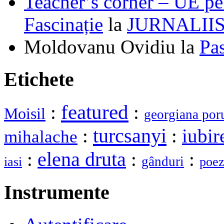
Teacher’s corner – UE pe 
Fascinație
la
JURNALII
Moldovanu Ovidiu
la
Pa
Etichete
featured
:
:
Moisil
georgiana por
turcsanyi
:
:
iubir
mihalache
elena druta
:
:
:
gânduri
iasi
poez
Instrumente