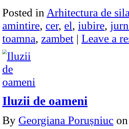
Posted in
Arhitectura de sil
amintire
,
cer
,
el
,
iubire
,
jurn
toamna
,
zambet
|
Leave a r
Iluzii de oameni
By
Georgiana Porușniuc
o