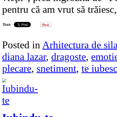
pentru că am vrut să trăies
Posted in
Arhitectura de sil
diana lazar
,
dragoste
,
emoti
plecare
,
snetiment
,
te iubes