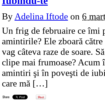
Iubindu-te
By
Adelina Iftode
on
6 mar
Un frig de februaire ce îmi
amintirile? Ele zboară către 
vag câteva raze de soare. Să
clipe mai frumoase? Acum înc
amintiri şi în poveşti de iub
care mă […]