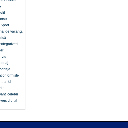
nd? Unde?
?
efil
erse
oSport
nal de vacanţă
zică
categorized
er
erviu
ortaj
ortaje
conformiste
… altfel
dit
anți celebri
vers digital