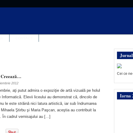
IA
CONTACT
Jurnal
Cei ce ne
, Creează…
iembrie 2012
mbrie, aţi putut admira o expoziţie de artă vizuală pe holul
Iarna 
de Informatică. Elevii liceului au demonstrat că, dincolo de
u le este străină nici latura artistică, iar sub îndrumarea
Mihaela Ştirbu şi Maria Paşcan, aceştia au contribuit la
. În cadrul vernisajului au […]