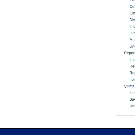
Câ
Ce
Cin
Div
Inf
Jur
Mu
Un
Report
Int
Rep
Rep
non
Ştiinţa
Ine
Sav
Uni