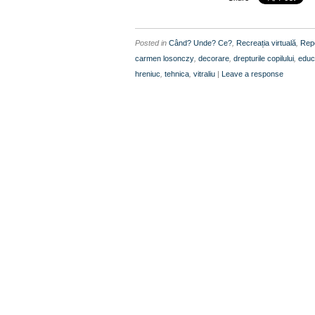
Posted in
Când? Unde? Ce?
,
Recreația virtuală
,
Repo
carmen losonczy
,
decorare
,
drepturile copilului
,
educ
hreniuc
,
tehnica
,
vitraliu
|
Leave a response