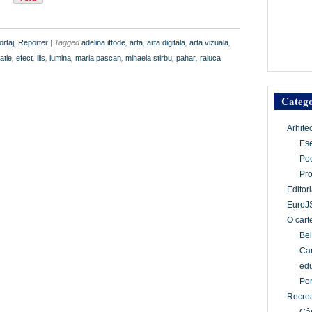
rtaj
,
Reporter
| Tagged
adelina iftode
,
arta
,
arta digitala
,
arta vizuala
,
atie
,
efect
,
liis
,
lumina
,
maria pascan
,
mihaela stirbu
,
pahar
,
raluca
Catego
Arhite
Es
Po
Pr
Editori
EuroJ
O cart
Bel
Car
edu
Por
Recrea