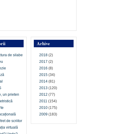
rii
Arhive
ctura de silabe
2018
(2)
eu
2017
(2)
ezie
2016
(8)
oză
2015
(34)
al
2014
(81)
S
2013
(120)
e, un prieten
2012
(77)
etristică
2011
(154)
te
2010
(175)
cațională
2009
(183)
tret de scriitor
ția virtuală