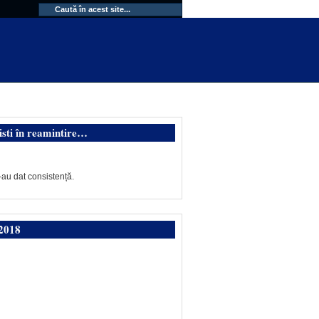
isti în reamintire…
-au dat consistență.
2018