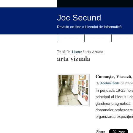
Joc Secund
Revista on-line a Liceului de Informatică
REVISTA
DESPRE
REDACȚ
Te afli în:
Home
/
arta vizuala
arta vizuala
Cunoaşte, Visează
By
Adelina Iftode
on
26 no
În perioada 19-23 noie
principal al Liceului 
gândirea pragmatică, n
doamnelor profesoare 
organizarea expoziţiei