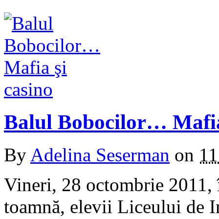
Balul Bobocilor… Mafia
By
Adelina Seserman
on
11
Vineri, 28 octombrie 2011, 
toamnă, elevii Liceului de 