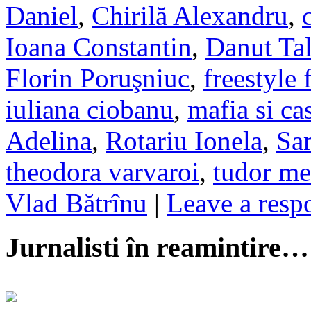
Daniel
,
Chirilă Alexandru
,
Ioana Constantin
,
Danut Ta
Florin Poruşniuc
,
freestyle 
iuliana ciobanu
,
mafia si ca
Adelina
,
Rotariu Ionela
,
Sa
theodora varvaroi
,
tudor me
Vlad Bătrînu
|
Leave a resp
Jurnalisti în reamintire…