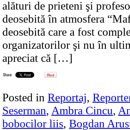
alături de prieteni şi profes
deosebită în atmosfera “Mafi
deosebită care a fost complet
organizatorilor şi nu în ult
apreciat că […]
Posted in
Reportaj
,
Reporte
Seserman
,
Ambra Cincu
,
An
bobocilor liis
,
Bogdan Arus