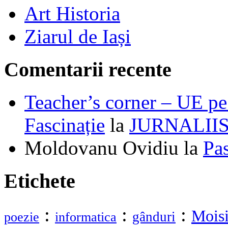
Art Historia
Ziarul de Iași
Comentarii recente
Teacher’s corner – UE pe 
Fascinație
la
JURNALII
Moldovanu Ovidiu
la
Pa
Etichete
:
:
:
Moisi
gânduri
poezie
informatica