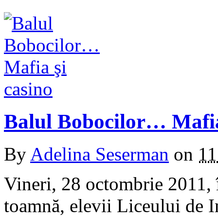
Balul Bobocilor… Mafia
By
Adelina Seserman
on
11
Vineri, 28 octombrie 2011, 
toamnă, elevii Liceului de 