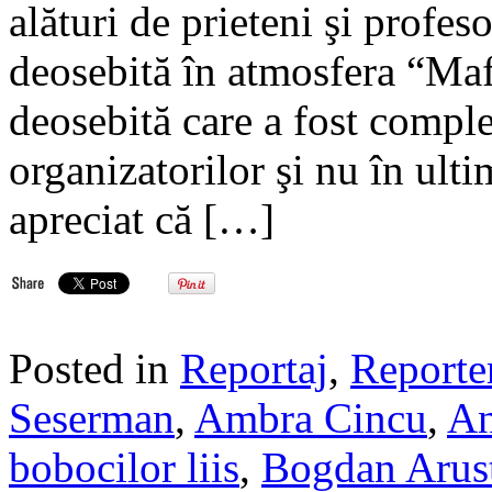
alături de prieteni şi profes
deosebită în atmosfera “Mafi
deosebită care a fost complet
organizatorilor şi nu în ult
apreciat că […]
Posted in
Reportaj
,
Reporte
Seserman
,
Ambra Cincu
,
An
bobocilor liis
,
Bogdan Arus