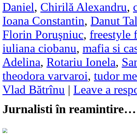
Daniel
,
Chirilă Alexandru
,
Ioana Constantin
,
Danut Ta
Florin Poruşniuc
,
freestyle 
iuliana ciobanu
,
mafia si ca
Adelina
,
Rotariu Ionela
,
Sa
theodora varvaroi
,
tudor me
Vlad Bătrînu
|
Leave a resp
Jurnalisti în reamintire…