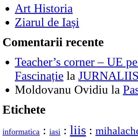
Art Historia
Ziarul de Iași
Comentarii recente
Teacher’s corner – UE pe 
Fascinație
la
JURNALII
Moldovanu Ovidiu
la
Pa
Etichete
liis
:
:
:
mihalach
informatica
iasi