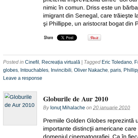
nimic în comun. Driss este un bărba
imigrant din Senegal, care trăieşte la
şi Phillippe, un aristocrat bogat din 
Posted in
Cinefil
,
Recreația virtuală
| Tagged
Eric Toledano
,
F
globes
,
Intouchables
,
Invincibili
,
Oliver Nakache
,
paris
,
Philli
Leave a response
Globurile de Aur 2010
By
Ionuţ Mihalache
on
20 ianuarie 2010
Premiile Golden Globes reprezintă u
importante distincţii americane care
domeniul cinematografiei. Ca în fie