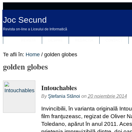
Joc Secund
Revista on-line a Liceului de Informatică
REVISTA
DESPRE
REDACȚIA
CONTACT
Te afli în:
Home
/
golden globes
golden globes
Intouchables
By
Ştefania Stănoi
on
20 noiembrie 2014
Invincibilii, în varianta originală Int
film franţuzeasc, regizat de Oliver 
Toledano, apărut în anul 2011. Aces
prietenia imprevizibilă dintre doi o