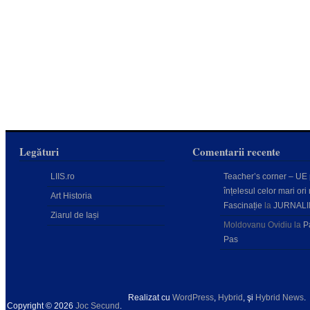
Legături
Comentarii recente
LIIS.ro
Teacher’s corner – UE
înțelesul celor mari ori 
Art Historia
Fascinație
la
JURNALI
Ziarul de Iași
Moldovanu Ovidiu
la
P
Pas
Realizat cu
WordPress
,
Hybrid
, şi
Hybrid News
.
Copyright © 2026
Joc Secund
.