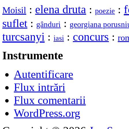
elena druta
f
:
:
:
Moisil
poezie
suflet
:
:
gânduri
georgiana porusni
turcsanyi
:
:
concurs
:
ro
iasi
Instrumente
Autentificare
Flux intrări
Flux comentarii
WordPress.org