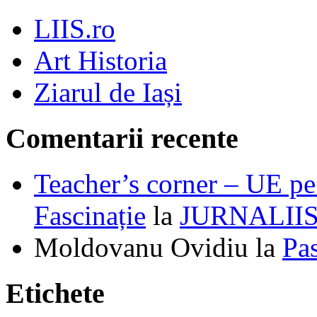
LIIS.ro
Art Historia
Ziarul de Iași
Comentarii recente
Teacher’s corner – UE pe 
Fascinație
la
JURNALII
Moldovanu Ovidiu
la
Pa
Etichete