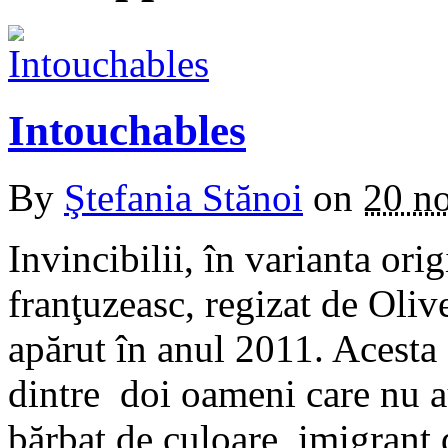
Intouchables
By
Ştefania Stănoi
on
20 n
Invincibilii, în varianta ori
franţuzeasc, regizat de Oli
apărut în anul 2011. Acesta 
dintre doi oameni care nu a
bărbat de culoare, imigrant d