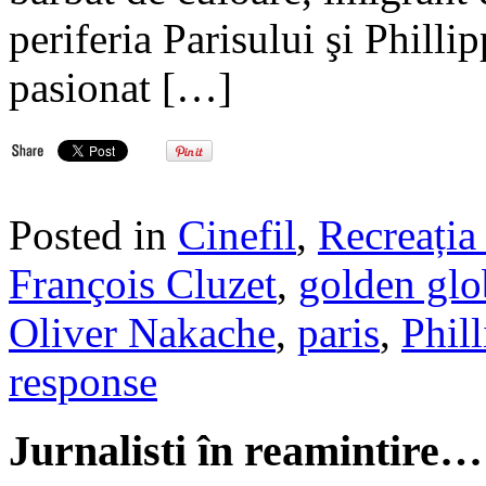
periferia Parisului şi Philli
pasionat […]
Posted in
Cinefil
,
Recreația 
François Cluzet
,
golden glo
Oliver Nakache
,
paris
,
Phil
response
Jurnalisti în reamintire…