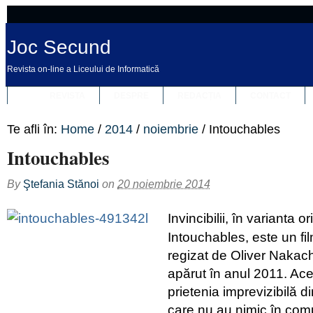
Joc Secund
Revista on-line a Liceului de Informatică
REVISTA
DESPRE
REDACȚIA
CONTACT
Te afli în:
Home
/
2014
/
noiembrie
/
Intouchables
Intouchables
By
Ştefania Stănoi
on
20 noiembrie 2014
Invincibilii, în varianta or
Intouchables, este un fi
regizat de Oliver Nakach
apărut în anul 2011. Ac
prietenia imprevizibilă 
care nu au nimic în com