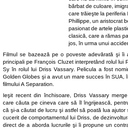
bărbat de culoare, imigr
care trăieşte la periferia 
Phillippe, un aristocrat b
pasionat de artele plast
clasică, care a rămas par
jos, în urma unui accide
Filmul se bazează pe o poveste adevărată şi îi a
principali pe François Cluzet interpretând rolul lui
Sy în rolul lui Driss Vassary. Pelicula a fost nomi
Golden Globes şi a avut un mare succes în SUA, î
filmului A Separation.
Ieşit recent din închisoare, Driss Vassary merge
care căuta pe cineva care să îl îngrijească, pent
că şi-a căutat de lucru şi astfel să poată lua ajutor 
cucerit de comportamentul lui Driss, de dezinvoltur
direct de a aborda lucrurile şi îi propune un cont