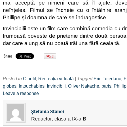
mai acceptă pe nimeni care să îl ajute, deve
neînţeles. Filmul se încheie cu o întâlnire aran
Phillipe şi doamna de care se îndragostise.
Invincibilii este un film care combină comedia cu 
frumoasă poveste de prietenie dintre două persoan
dar care ajung să nu poată trăi una fără cealaltă.
Posted in
Cinefil
,
Recreația virtuală
| Tagged
Eric Toledano
,
F
globes
,
Intouchables
,
Invincibili
,
Oliver Nakache
,
paris
,
Philli
Leave a response
Ştefania Stănoi
Redactor, clasa a IX-a B