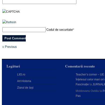
Codul de securitate
*
« Previous
Legături
Comentarii recente
LIIS.ro
Teacher’s corner – UE
înțelesul celor mari ori 
Art Historia
Fascinație
la
JURNALI
Ziarul de Iași
Moldovanu Ovidiu
la
P
Pas