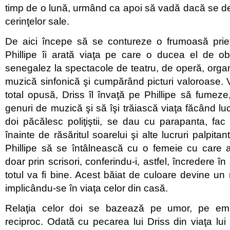
timp de o lună, urmând ca apoi să vadă dacă se de
cerinţelor sale.
De aici începe să se contureze o frumoasă priete
Phillipe îi arată viaţa pe care o ducea el de ob
senegalez la spectacole de teatru, de operă, org
muzică sinfonică şi cumpărând picturi valoroase. 
total opusă, Driss îl învaţă pe Phillipe să fumeze,
genuri de muzică şi să îşi trăiască viaţa făcând lu
doi păcălesc poliţiştii, se dau cu parapanta, fac 
înainte de răsăritul soarelui şi alte lucruri palpitan
Phillipe să se întâlnească cu o femeie cu care
doar prin scrisori, conferindu-i, astfel, încredere în
totul va fi bine. Acest băiat de culoare devine un 
implicându-se în viaţa celor din casă.
Relaţia celor doi se bazează pe umor, pe empa
reciproc. Odată cu pecarea lui Driss din viaţa lui 