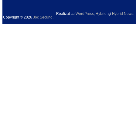
Realizat cu
WordPress
,
Hybrid
, şi
Hybrid News
.
Copyright © 2026
Joc Secund
.