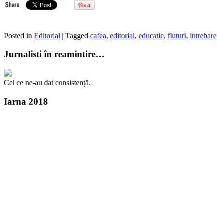
Posted in
Editorial
| Tagged
cafea
,
editorial
,
educatie
,
fluturi
,
intrebare
Jurnalisti în reamintire…
Cei ce ne-au dat consistență.
Iarna 2018