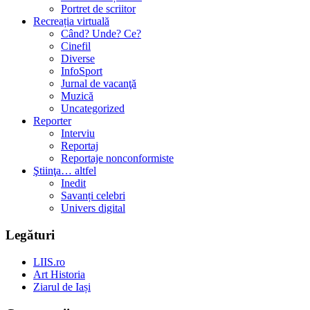
Portret de scriitor
Recreația virtuală
Când? Unde? Ce?
Cinefil
Diverse
InfoSport
Jurnal de vacanţă
Muzică
Uncategorized
Reporter
Interviu
Reportaj
Reportaje nonconformiste
Ştiinţa… altfel
Inedit
Savanți celebri
Univers digital
Legături
LIIS.ro
Art Historia
Ziarul de Iași