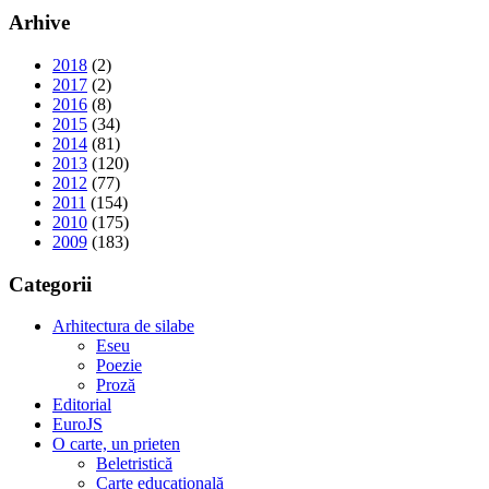
Arhive
2018
(2)
2017
(2)
2016
(8)
2015
(34)
2014
(81)
2013
(120)
2012
(77)
2011
(154)
2010
(175)
2009
(183)
Categorii
Arhitectura de silabe
Eseu
Poezie
Proză
Editorial
EuroJS
O carte, un prieten
Beletristică
Carte educațională