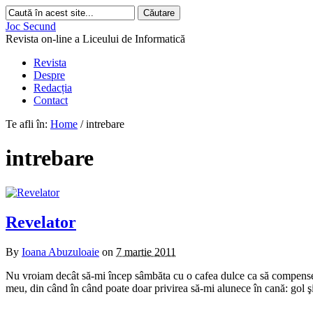
Joc Secund
Revista on-line a Liceului de Informatică
Revista
Despre
Redacția
Contact
Te afli în:
Home
/
intrebare
intrebare
Revelator
By
Ioana Abuzuloaie
on
7 martie 2011
Nu vroiam decât să-mi încep sâmbăta cu o cafea dulce ca să compenseze
meu, din când în când poate doar privirea să-mi alunece în cană: gol şi