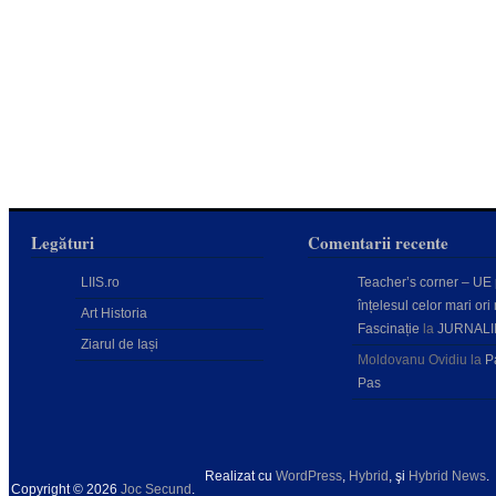
Legături
Comentarii recente
LIIS.ro
Teacher’s corner – UE
înțelesul celor mari ori 
Art Historia
Fascinație
la
JURNALI
Ziarul de Iași
Moldovanu Ovidiu
la
P
Pas
Realizat cu
WordPress
,
Hybrid
, şi
Hybrid News
.
Copyright © 2026
Joc Secund
.