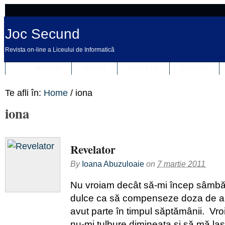
Joc Secund
Revista on-line a Liceului de Informatică
REVISTA
DESPRE
REDACȚIA
CONTACT
Te afli în:
Home
/
iona
iona
Revelator
By
Ioana Abuzuloaie
on
7 martie 2011
Nu vroiam decât să-mi încep sâmbă
dulce ca să compenseze doza de a
avut parte în timpul săptămânii. Vr
nu-mi tulbure dimineaţa şi să mă lase