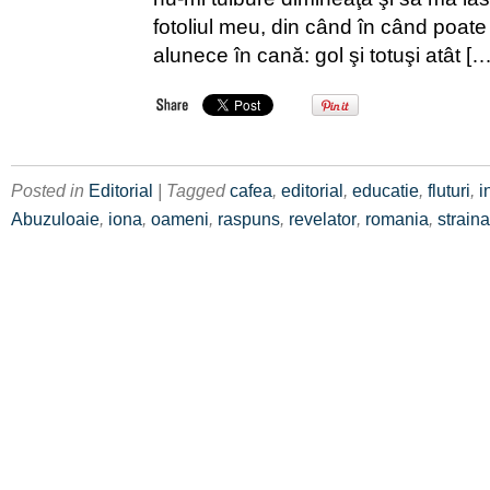
fotoliul meu, din când în când poate
alunece în cană: gol şi totuşi atât […
Posted in
Editorial
| Tagged
cafea
,
editorial
,
educatie
,
fluturi
,
i
Abuzuloaie
,
iona
,
oameni
,
raspuns
,
revelator
,
romania
,
straina