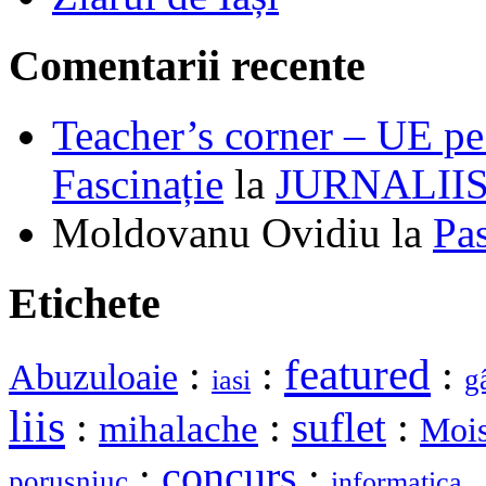
Comentarii recente
Teacher’s corner – UE pe 
Fascinație
la
JURNALII
Moldovanu Ovidiu
la
Pa
Etichete
featured
:
:
:
Abuzuloaie
g
iasi
liis
:
:
suflet
:
mihalache
Mois
:
concurs
:
porusniuc
informatica