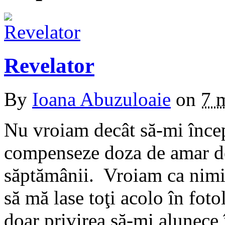
Revelator
By
Ioana Abuzuloaie
on
7 
Nu vroiam decât să-mi încep
compenseze doza de amar de
săptămânii. Vroiam ca nimic
să mă lase toţi acolo în fot
doar privirea să-mi alunece 