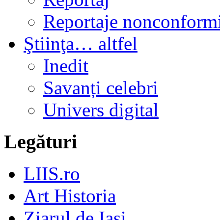
Reportaje nonconformi
Ştiinţa… altfel
Inedit
Savanți celebri
Univers digital
Legături
LIIS.ro
Art Historia
Ziarul de Iași