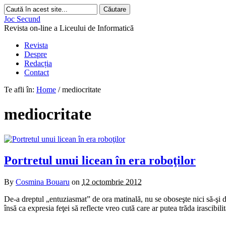
Joc Secund
Revista on-line a Liceului de Informatică
Revista
Despre
Redacția
Contact
Te afli în:
Home
/
mediocritate
mediocritate
Portretul unui licean în era roboţilor
By
Cosmina Bouaru
on
12 octombrie 2012
De-a dreptul „entuziasmat” de ora matinală, nu se oboseşte nici să-şi d
însă ca expresia feţei să reflecte vreo cută care ar putea trăda irascibil