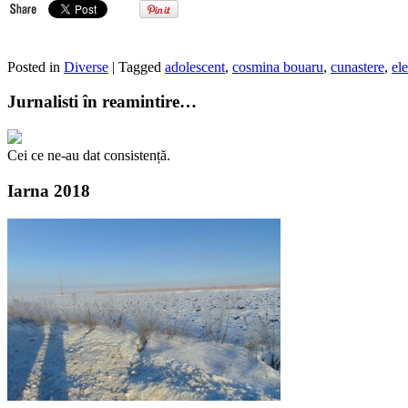
Posted in
Diverse
| Tagged
adolescent
,
cosmina bouaru
,
cunastere
,
el
Jurnalisti în reamintire…
Cei ce ne-au dat consistență.
Iarna 2018