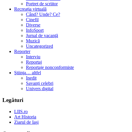
Portret de scriitor
Recreația virtuală
Când? Unde? Ce?
Cinefil
Diverse
InfoSport
Jurnal de vacanţă
Muzică
Uncategorized
Reporter
Interviu
Reportaj
Reportaje nonconformiste
Ştiinţa… altfel
Inedit
Savanți celebri
Univers digital
Legături
LIIS.ro
Art Historia
Ziarul de Iași