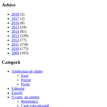
Arhive
2018
(2)
2017
(2)
2016
(8)
2015
(34)
2014
(81)
2013
(120)
2012
(77)
2011
(154)
2010
(175)
2009
(183)
Categorii
Arhitectura de silabe
Eseu
Poezie
Proză
Editorial
EuroJS
O carte, un prieten
Beletristică
Carte educațională