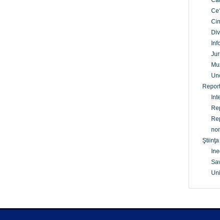
Câ
Ce
Cin
Div
Inf
Jur
Mu
Un
Report
Int
Rep
Rep
non
Ştiinţa
Ine
Sav
Uni