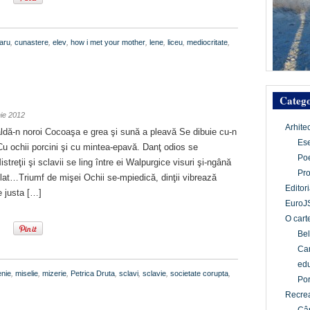
aru
,
cunastere
,
elev
,
how i met your mother
,
lene
,
liceu
,
mediocritate
,
Catego
nie 2012
Arhite
ldă-n noroi Cocoaşa e grea şi sună a pleavă Se dibuie cu-n
Es
Cu ochii porcini şi cu mintea-epavă. Danţ odios se
Po
treţii şi sclavii se ling între ei Walpurgice visuri şi-ngână
Pr
at…Triumf de mişei Ochii se-mpiedică, dinţii vibrează
Editori
e justa […]
EuroJ
O cart
Bel
Car
edu
nie
,
miselie
,
mizerie
,
Petrica Druta
,
sclavi
,
sclavie
,
societate corupta
,
Por
Recrea