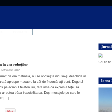
IA
CONTACT
Jurnal
Cei ce ne
n în era roboţilor
 octombrie 2012
smat” de ora matinală, nu se oboseşte nici să-şi deschidă în
Iarna 
 arată aproape macabru la cât de încercănaţi sunt. Degetul
s pe ecranul telefonului, fără însă ca expresia feţei să
e ar putea trăda irascibilitatea. Deşi mesajele pe care le
tât […]