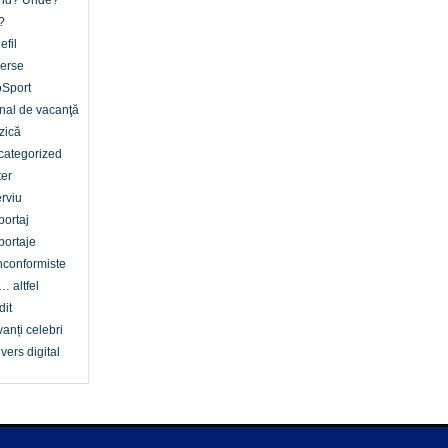
nd? Unde?
?
efil
erse
oSport
nal de vacanţă
zică
categorized
er
erviu
ortaj
ortaje
conformiste
… altfel
dit
anți celebri
vers digital