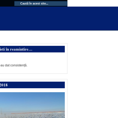
isti în reamintire…
-au dat consistență.
2018