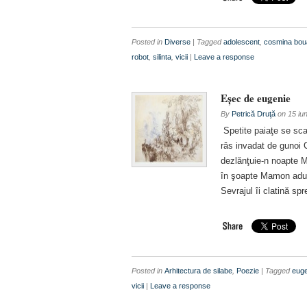
Posted in
Diverse
| Tagged
adolescent
,
cosmina bou
robot
,
silinta
,
vicii
|
Leave a response
Eşec de eugenie
By
Petrică Druţă
on
15 iu
Spetite paiaţe se sca
râs invadat de gunoi 
dezlănţuie-n noapte Mis
în şoapte Mamon adul
Sevrajul îi clatină spr
Posted in
Arhitectura de silabe
,
Poezie
| Tagged
euge
vicii
|
Leave a response