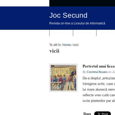
Joc Secund
Revista on-line a Liceului de Informatică
REVISTA
DESPRE
REDACȚ
Te afli în:
Home
/
vicii
vicii
Portretul unui licea
By
Cosmina Bouaru
on
12
De-a dreptul „entuzia
întregime ochii, care
lui mare alunecă nervo
reflecte vreo cută car
scrie prietenilor par a