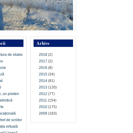
rii
Arhive
ctura de silabe
2018
(2)
eu
2017
(2)
ezie
2016
(8)
oză
2015
(34)
al
2014
(81)
S
2013
(120)
e, un prieten
2012
(77)
etristică
2011
(154)
te
2010
(175)
cațională
2009
(183)
tret de scriitor
ția virtuală