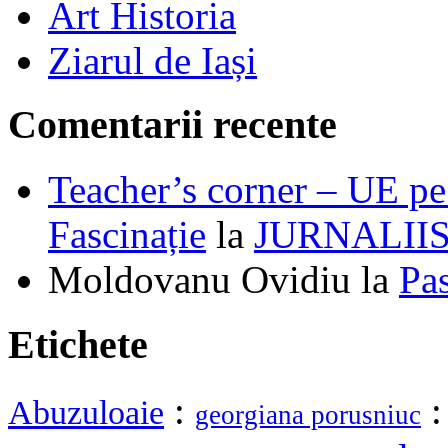
Art Historia
Ziarul de Iași
Comentarii recente
Teacher’s corner – UE pe 
Fascinație
la
JURNALII
Moldovanu Ovidiu
la
Pa
Etichete
:
Abuzuloaie
georgiana porusniuc