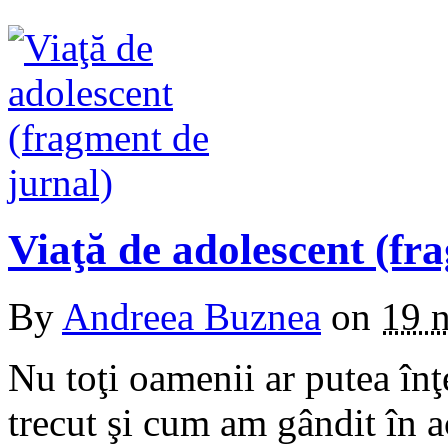
Viaţă de adolescent (fr
By
Andreea Buznea
on
19 
Nu toţi oamenii ar putea înţe
trecut şi cum am gândit în 