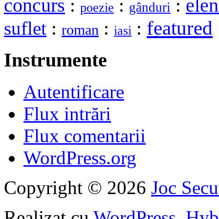
elen
concurs
:
:
:
gânduri
poezie
featured
suflet
:
:
:
roman
iasi
Instrumente
Autentificare
Flux intrări
Flux comentarii
WordPress.org
Copyright © 2026
Joc Sec
Realizat cu
WordPress
,
Hyb