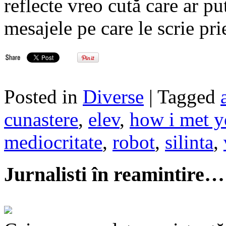
reflecte vreo cută care ar put
mesajele pe care le scrie pri
Posted in
Diverse
| Tagged
cunastere
,
elev
,
how i met y
mediocritate
,
robot
,
silinta
,
Jurnalisti în reamintire…