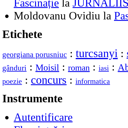
Fascinație
la
JURNALII
Moldovanu Ovidiu
la
Pa
Etichete
turcsanyi
:
:
georgiana porusniuc
:
:
:
:
Ab
Moisil
roman
gânduri
iasi
:
concurs
:
poezie
informatica
Instrumente
Autentificare