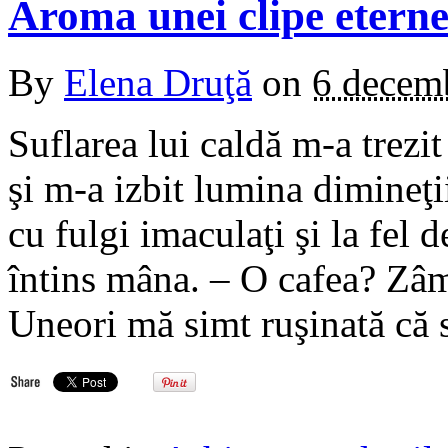
Aroma unei clipe etern
By
Elena Druţă
on
6 decem
Suflarea lui caldă m-a trezi
şi m-a izbit lumina dimineţi
cu fulgi imaculaţi şi la fel d
întins mâna. – O cafea? Zâm
Uneori mă simt ruşinată că s