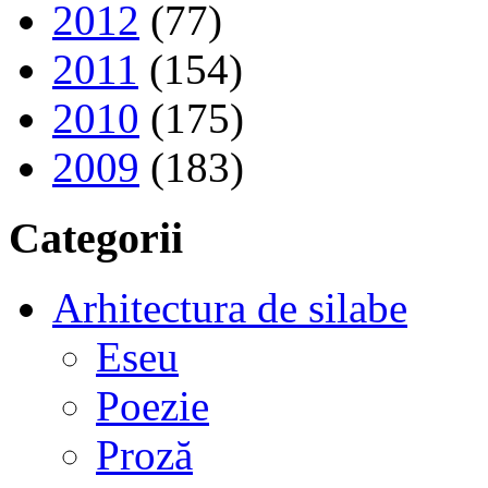
2012
(77)
2011
(154)
2010
(175)
2009
(183)
Categorii
Arhitectura de silabe
Eseu
Poezie
Proză